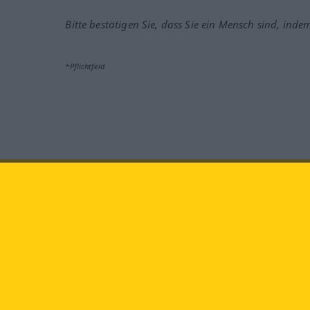
Bitte bestätigen Sie, dass Sie ein Mensch sind, inde
*Pflichtfeld
Besuchen Sie uns auf:
faceb
Langenscheidt