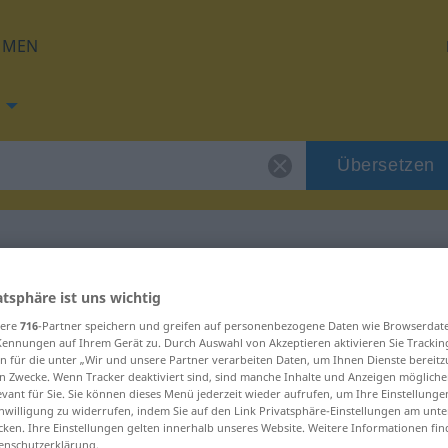
HMEN
Übersetzen
g für "valta"
atsphäre ist uns wichtig
sere
716
-Partner speichern und greifen auf personenbezogene Daten wie Browserdat
Kennungen auf Ihrem Gerät zu. Durch Auswahl von Akzeptieren aktivieren Sie Trackin
n für die unter „Wir und unsere Partner verarbeiten Daten, um Ihnen Dienste bereitz
n Zwecke. Wenn Tracker deaktiviert sind, sind manche Inhalte und Anzeigen mögliche
evant für Sie. Sie können dieses Menü jederzeit wieder aufrufen, um Ihre Einstellung
inwilligung zu widerrufen, indem Sie auf den Link Privatsphäre-Einstellungen am unt
cken. Ihre Einstellungen gelten innerhalb unseres Website. Weitere Informationen fin
enschutzerklärung.