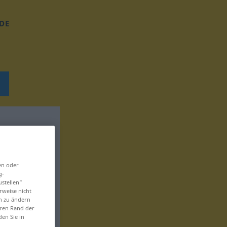
DE
en oder
g-
ustellen“
rweise nicht
en zu ändern
eren Rand der
den Sie in