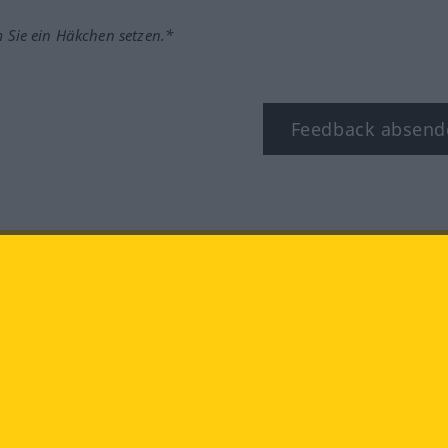
m Sie ein Häkchen setzen.*
Feedback absend
ook
YouTube
Instagram