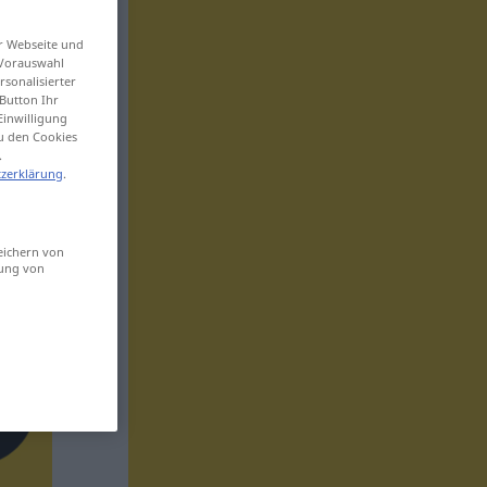
er Webseite und
 Vorauswahl
sonalisierter
Button Ihr
Einwilligung
zu den Cookies
.
zerklärung
.
eichern von
sung von