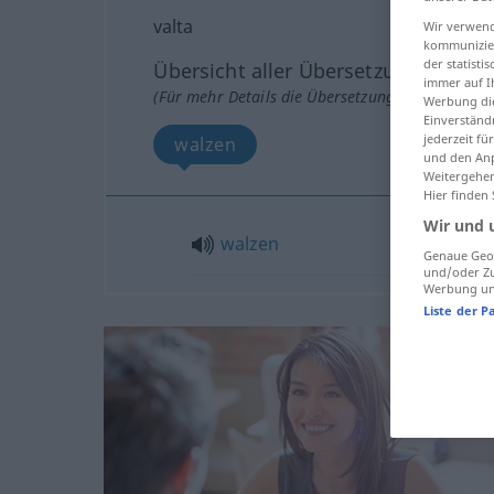
valta
Wir verwend
kommunizier
der statist
Übersicht aller Übersetzungen
immer auf I
(Für mehr Details die Übersetzung anklicken/an
Werbung die
Einverständ
jederzeit f
walzen
und den Anp
Weitergehen
Hier finden
Wir und 
walzen
Genaue Geol
und/oder Zu
Werbung und
Liste der P