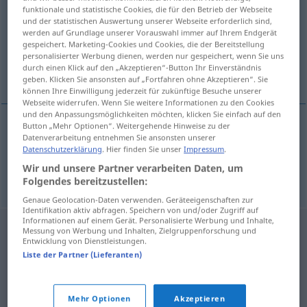
funktionale und statistische Cookies, die für den Betrieb der Webseite
und der statistischen Auswertung unserer Webseite erforderlich sind,
Übersicht aller Übersetzungen
werden auf Grundlage unserer Vorauswahl immer auf Ihrem Endgerät
(Für mehr Details die Übersetzung anklicken/antippen)
gespeichert. Marketing-Cookies und Cookies, die der Bereitstellung
personalisierter Werbung dienen, werden nur gespeichert, wenn Sie uns
durch einen Klick auf den „Akzeptieren“-Button Ihr Einverständnis
versichern, garantieren
geben. Klicken Sie ansonsten auf „Fortfahren ohne Akzeptieren“. Sie
können Ihre Einwilligung jederzeit für zukünftige Besuche unserer
Webseite widerrufen. Wenn Sie weitere Informationen zu den Cookies
und den Anpassungsmöglichkeiten möchten, klicken Sie einfach auf den
Button „Mehr Optionen“. Weitergehende Hinweise zu der
Datenverarbeitung entnehmen Sie ansonsten unserer
versichern
tryggja
Datenschutzerklärung
. Hier finden Sie unser
Impressum
.
Wir und unsere Partner verarbeiten Daten, um
garantieren
tryggja
Folgendes bereitzustellen:
Genaue Geolocation-Daten verwenden. Geräteeigenschaften zur
Identifikation aktiv abfragen. Speichern von und/oder Zugriff auf
Informationen auf einem Gerät. Personalisierte Werbung und Inhalte,
Messung von Werbung und Inhalten, Zielgruppenforschung und
Entwicklung von Dienstleistungen.
Liste der Partner (Lieferanten)
Mehr Optionen
Akzeptieren