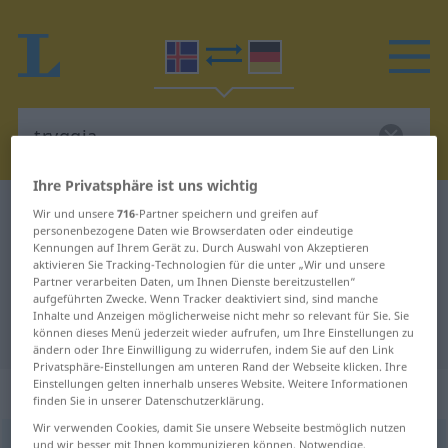
Ihre Privatsphäre ist uns wichtig
Isländisch-Deutsch Wörterbuch
tryggja
Wir und unsere
716
-Partner speichern und greifen auf
personenbezogene Daten wie Browserdaten oder eindeutige
Isländisch-Deutsch Übersetzung
Kennungen auf Ihrem Gerät zu. Durch Auswahl von Akzeptieren
aktivieren Sie Tracking-Technologien für die unter „Wir und unsere
für "tryggja"
Partner verarbeiten Daten, um Ihnen Dienste bereitzustellen“
aufgeführten Zwecke. Wenn Tracker deaktiviert sind, sind manche
Inhalte und Anzeigen möglicherweise nicht mehr so relevant für Sie. Sie
"tryggja" Deutsch Übersetzung
können dieses Menü jederzeit wieder aufrufen, um Ihre Einstellungen zu
ändern oder Ihre Einwilligung zu widerrufen, indem Sie auf den Link
Privatsphäre-Einstellungen am unteren Rand der Webseite klicken. Ihre
Einstellungen gelten innerhalb unseres Website. Weitere Informationen
„tryggja“
finden Sie in unserer Datenschutzerklärung.
Wir verwenden Cookies, damit Sie unsere Webseite bestmöglich nutzen
tryggja
und wir besser mit Ihnen kommunizieren können. Notwendige,