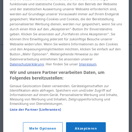
funktionale und statistische Cookies, die für den Betrieb der Webseite
und der statistischen Auswertung unserer Webseite erforderlich sind,
Übersicht aller Übersetzungen
werden auf Grundlage unserer Vorauswahl immer auf Ihrem Endgerät
(Für mehr Details die Übersetzung anklicken/antippen)
gespeichert. Marketing-Cookies und Cookies, die der Bereitstellung
personalisierter Werbung dienen, werden nur gespeichert, wenn Sie uns
durch einen Klick auf den „Akzeptieren“-Button Ihr Einverständnis
untersuchen, erforschen
geben. Klicken Sie ansonsten auf „Fortfahren ohne Akzeptieren“. Sie
können Ihre Einwilligung jederzeit für zukünftige Besuche unserer
Webseite widerrufen. Wenn Sie weitere Informationen zu den Cookies
und den Anpassungsmöglichkeiten möchten, klicken Sie einfach auf den
Button „Mehr Optionen“. Weitergehende Hinweise zu der
Datenverarbeitung entnehmen Sie ansonsten unserer
untersuchen
rannsaka
Datenschutzerklärung
. Hier finden Sie unser
Impressum
.
Wir und unsere Partner verarbeiten Daten, um
erforschen
rannsaka
Folgendes bereitzustellen:
Genaue Geolocation-Daten verwenden. Geräteeigenschaften zur
Identifikation aktiv abfragen. Speichern von und/oder Zugriff auf
Informationen auf einem Gerät. Personalisierte Werbung und Inhalte,
Messung von Werbung und Inhalten, Zielgruppenforschung und
Entwicklung von Dienstleistungen.
Liste der Partner (Lieferanten)
Mehr Optionen
Akzeptieren