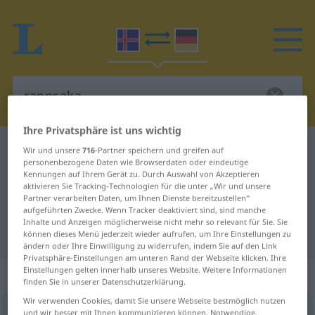
Ihre Privatsphäre ist uns wichtig
Isländisch-Deutsch Wörterbuch
rannsaka
Wir und unsere
716
-Partner speichern und greifen auf
personenbezogene Daten wie Browserdaten oder eindeutige
Isländisch-Deutsch Übersetzung
Kennungen auf Ihrem Gerät zu. Durch Auswahl von Akzeptieren
aktivieren Sie Tracking-Technologien für die unter „Wir und unsere
für "rannsaka"
Partner verarbeiten Daten, um Ihnen Dienste bereitzustellen“
aufgeführten Zwecke. Wenn Tracker deaktiviert sind, sind manche
Inhalte und Anzeigen möglicherweise nicht mehr so relevant für Sie. Sie
"rannsaka" Deutsch Übersetzung
können dieses Menü jederzeit wieder aufrufen, um Ihre Einstellungen zu
ändern oder Ihre Einwilligung zu widerrufen, indem Sie auf den Link
Privatsphäre-Einstellungen am unteren Rand der Webseite klicken. Ihre
Einstellungen gelten innerhalb unseres Website. Weitere Informationen
„rannsaka“
finden Sie in unserer Datenschutzerklärung.
Wir verwenden Cookies, damit Sie unsere Webseite bestmöglich nutzen
rannsaka
und wir besser mit Ihnen kommunizieren können. Notwendige,