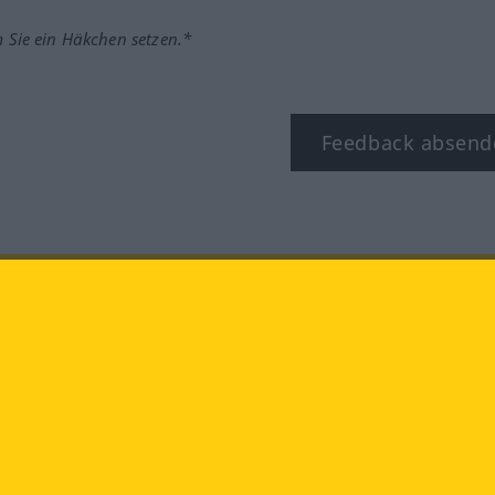
m Sie ein Häkchen setzen.*
Feedback absend
ook
YouTube
Instagram