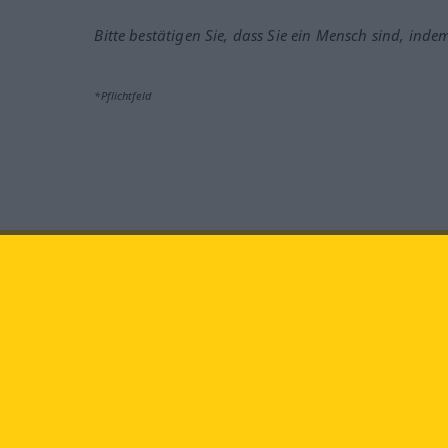
Bitte bestätigen Sie, dass Sie ein Mensch sind, inde
*Pflichtfeld
Besuchen Sie uns auf:
faceb
Langenscheidt