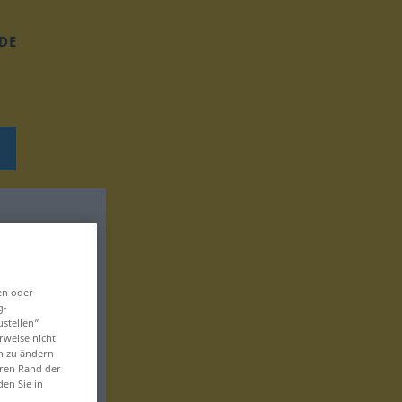
DE
en oder
g-
ustellen“
rweise nicht
en zu ändern
eren Rand der
den Sie in