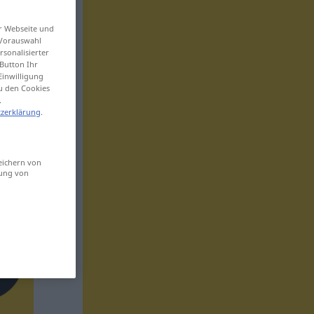
er Webseite und
 Vorauswahl
sonalisierter
Button Ihr
Einwilligung
zu den Cookies
.
zerklärung
.
eichern von
sung von