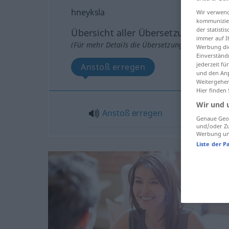
hneyksla
Wir verwend
kommunizier
der statist
Übersicht aller Übersetzungen
immer auf I
(Für mehr Details die Übersetzung anklicken/an
Werbung die
Einverständ
jederzeit f
Anstoß erregen
und den Anp
Weitergehen
Hier finden
Wir und 
Anstoß
erregen
Genaue Geol
und/oder Zu
Werbung und
Liste der P