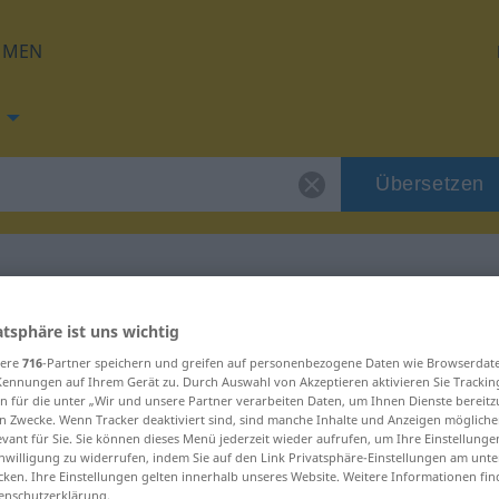
HMEN
Übersetzen
g für "hneyksla"
atsphäre ist uns wichtig
sere
716
-Partner speichern und greifen auf personenbezogene Daten wie Browserdat
Kennungen auf Ihrem Gerät zu. Durch Auswahl von Akzeptieren aktivieren Sie Trackin
ng
n für die unter „Wir und unsere Partner verarbeiten Daten, um Ihnen Dienste bereitz
n Zwecke. Wenn Tracker deaktiviert sind, sind manche Inhalte und Anzeigen mögliche
evant für Sie. Sie können dieses Menü jederzeit wieder aufrufen, um Ihre Einstellung
inwilligung zu widerrufen, indem Sie auf den Link Privatsphäre-Einstellungen am unt
cken. Ihre Einstellungen gelten innerhalb unseres Website. Weitere Informationen fin
enschutzerklärung.