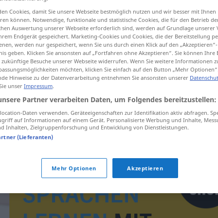
en Cookies, damit Sie unsere Webseite bestmöglich nutzen und wir besser mit Ihnen
en können. Notwendige, funktionale und statistische Cookies, die für den Betrieb d
ischen Auswertung unserer Webseite erforderlich sind, werden auf Grundlage unserer
hrem Endgerät gespeichert. Marketing-Cookies und Cookies, die der Bereitstellung per
tippen)
nen, werden nur gespeichert, wenn Sie uns durch einen Klick auf den „Akzeptieren“-
nis geben. Klicken Sie ansonsten auf „Fortfahren ohne Akzeptieren“. Sie können Ihre 
ür zukünftige Besuche unserer Webseite widerrufen. Wenn Sie weitere Informationen 
assungsmöglichkeiten möchten, klicken Sie einfach auf den Button „Mehr Optionen“
de Hinweise zu der Datenverarbeitung entnehmen Sie ansonsten unserer
Datenschut
 Sie unser
Impressum
.
unsere Partner verarbeiten Daten, um Folgendes bereitzustellen:
hneyksla
ocation-Daten verwenden. Geräteeigenschaften zur Identifikation aktiv abfragen. Sp
griff auf Informationen auf einem Gerät. Personalisierte Werbung und Inhalte, Mes
 Inhalten, Zielgruppenforschung und Entwicklung von Dienstleistungen.
artner (Lieferanten)
Mehr Optionen
Akzeptieren