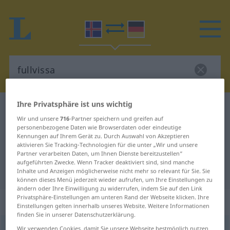
Ihre Privatsphäre ist uns wichtig
Isländisch-Deutsch Wörterbuch
fullvissa
Wir und unsere
716
-Partner speichern und greifen auf
Isländisch-Deutsch Übersetzung
personenbezogene Daten wie Browserdaten oder eindeutige
Kennungen auf Ihrem Gerät zu. Durch Auswahl von Akzeptieren
für "fullvissa"
aktivieren Sie Tracking-Technologien für die unter „Wir und unsere
Partner verarbeiten Daten, um Ihnen Dienste bereitzustellen“
aufgeführten Zwecke. Wenn Tracker deaktiviert sind, sind manche
"fullvissa" Deutsch Übersetzung
Inhalte und Anzeigen möglicherweise nicht mehr so relevant für Sie. Sie
können dieses Menü jederzeit wieder aufrufen, um Ihre Einstellungen zu
ändern oder Ihre Einwilligung zu widerrufen, indem Sie auf den Link
Privatsphäre-Einstellungen am unteren Rand der Webseite klicken. Ihre
„fullvissa“
: Femininum
Einstellungen gelten innerhalb unseres Website. Weitere Informationen
finden Sie in unserer Datenschutzerklärung.
fullvissa
Wir verwenden Cookies, damit Sie unsere Webseite bestmöglich nutzen
f