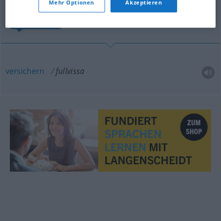
Mehr Optionen
Akzeptieren
versichern
versichern
fullvissa