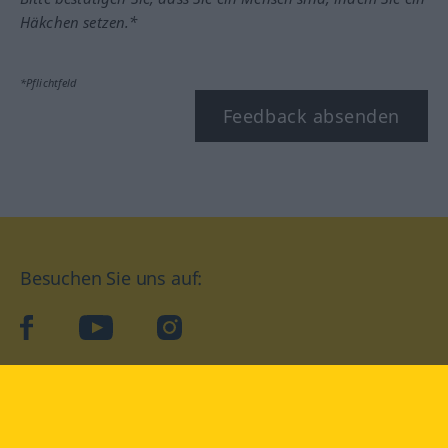
Häkchen setzen.*
*Pflichtfeld
Feedback absenden
Besuchen Sie uns auf:
facebook
YouTube
Instagram
Langenscheidt