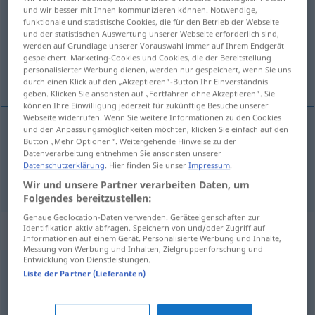
und wir besser mit Ihnen kommunizieren können. Notwendige,
funktionale und statistische Cookies, die für den Betrieb der Webseite
Übersicht aller Übersetzungen
und der statistischen Auswertung unserer Webseite erforderlich sind,
(Für mehr Details die Übersetzung anklicken/antippen)
werden auf Grundlage unserer Vorauswahl immer auf Ihrem Endgerät
gespeichert. Marketing-Cookies und Cookies, die der Bereitstellung
personalisierter Werbung dienen, werden nur gespeichert, wenn Sie uns
volle Gewissheit, Sicherheit
durch einen Klick auf den „Akzeptieren“-Button Ihr Einverständnis
geben. Klicken Sie ansonsten auf „Fortfahren ohne Akzeptieren“. Sie
können Ihre Einwilligung jederzeit für zukünftige Besuche unserer
Webseite widerrufen. Wenn Sie weitere Informationen zu den Cookies
und den Anpassungsmöglichkeiten möchten, klicken Sie einfach auf den
Button „Mehr Optionen“. Weitergehende Hinweise zu der
(volle)
Gewissheit
fullvissa
Datenverarbeitung entnehmen Sie ansonsten unserer
Datenschutzerklärung
. Hier finden Sie unser
Impressum
.
Sicherheit
f
fullvissa
Wir und unsere Partner verarbeiten Daten, um
Folgendes bereitzustellen:
Genaue Geolocation-Daten verwenden. Geräteeigenschaften zur
„fullvissa“
: Verb
Identifikation aktiv abfragen. Speichern von und/oder Zugriff auf
Informationen auf einem Gerät. Personalisierte Werbung und Inhalte,
Messung von Werbung und Inhalten, Zielgruppenforschung und
Entwicklung von Dienstleistungen.
fullvissa
v
Liste der Partner (Lieferanten)
Übersicht aller Übersetzungen
(Für mehr Details die Übersetzung anklicken/antippen)