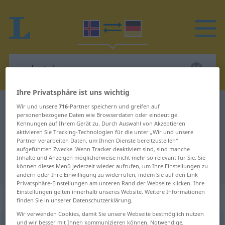
Ihre Privatsphäre ist uns wichtig
Isländisch-Deutsch Wörterbuch
endurtaka
Wir und unsere
716
-Partner speichern und greifen auf
personenbezogene Daten wie Browserdaten oder eindeutige
Isländisch-Deutsch Übersetzung
Kennungen auf Ihrem Gerät zu. Durch Auswahl von Akzeptieren
aktivieren Sie Tracking-Technologien für die unter „Wir und unsere
für "endurtaka"
Partner verarbeiten Daten, um Ihnen Dienste bereitzustellen“
aufgeführten Zwecke. Wenn Tracker deaktiviert sind, sind manche
Inhalte und Anzeigen möglicherweise nicht mehr so relevant für Sie. Sie
"endurtaka" Deutsch Übersetzung
können dieses Menü jederzeit wieder aufrufen, um Ihre Einstellungen zu
ändern oder Ihre Einwilligung zu widerrufen, indem Sie auf den Link
Privatsphäre-Einstellungen am unteren Rand der Webseite klicken. Ihre
Einstellungen gelten innerhalb unseres Website. Weitere Informationen
„endurtaka“
finden Sie in unserer Datenschutzerklärung.
Wir verwenden Cookies, damit Sie unsere Webseite bestmöglich nutzen
und wir besser mit Ihnen kommunizieren können. Notwendige,
endurtaka