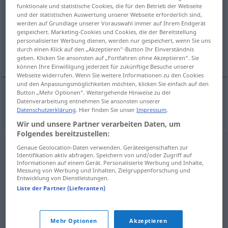
funktionale und statistische Cookies, die für den Betrieb der Webseite
und der statistischen Auswertung unserer Webseite erforderlich sind,
Übersicht aller Übersetzungen
werden auf Grundlage unserer Vorauswahl immer auf Ihrem Endgerät
(Für mehr Details die Übersetzung anklicken/antippen)
gespeichert. Marketing-Cookies und Cookies, die der Bereitstellung
personalisierter Werbung dienen, werden nur gespeichert, wenn Sie uns
durch einen Klick auf den „Akzeptieren“-Button Ihr Einverständnis
wiederholen
geben. Klicken Sie ansonsten auf „Fortfahren ohne Akzeptieren“. Sie
können Ihre Einwilligung jederzeit für zukünftige Besuche unserer
Webseite widerrufen. Wenn Sie weitere Informationen zu den Cookies
und den Anpassungsmöglichkeiten möchten, klicken Sie einfach auf den
Button „Mehr Optionen“. Weitergehende Hinweise zu der
Datenverarbeitung entnehmen Sie ansonsten unserer
wiederholen
endurtaka
Datenschutzerklärung
. Hier finden Sie unser
Impressum
.
Wir und unsere Partner verarbeiten Daten, um
Folgendes bereitzustellen:
Genaue Geolocation-Daten verwenden. Geräteeigenschaften zur
Identifikation aktiv abfragen. Speichern von und/oder Zugriff auf
Informationen auf einem Gerät. Personalisierte Werbung und Inhalte,
Messung von Werbung und Inhalten, Zielgruppenforschung und
Entwicklung von Dienstleistungen.
Liste der Partner (Lieferanten)
Mehr Optionen
Akzeptieren