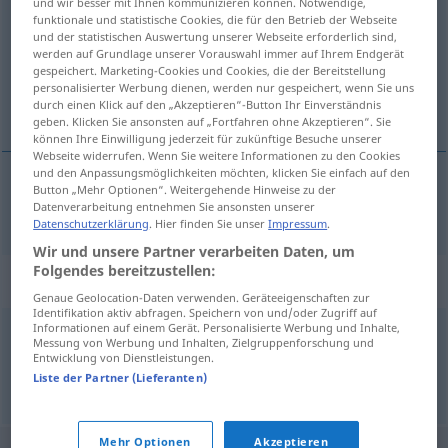
und wir besser mit Ihnen kommunizieren können. Notwendige,
funktionale und statistische Cookies, die für den Betrieb der Webseite
Übersicht aller Übersetzungen
und der statistischen Auswertung unserer Webseite erforderlich sind,
werden auf Grundlage unserer Vorauswahl immer auf Ihrem Endgerät
(Für mehr Details die Übersetzung anklicken/antippen)
gespeichert. Marketing-Cookies und Cookies, die der Bereitstellung
personalisierter Werbung dienen, werden nur gespeichert, wenn Sie uns
bezahlen
durch einen Klick auf den „Akzeptieren“-Button Ihr Einverständnis
geben. Klicken Sie ansonsten auf „Fortfahren ohne Akzeptieren“. Sie
können Ihre Einwilligung jederzeit für zukünftige Besuche unserer
Webseite widerrufen. Wenn Sie weitere Informationen zu den Cookies
und den Anpassungsmöglichkeiten möchten, klicken Sie einfach auf den
Button „Mehr Optionen“. Weitergehende Hinweise zu der
(be)zahlen
borga
Datenverarbeitung entnehmen Sie ansonsten unserer
Datenschutzerklärung
. Hier finden Sie unser
Impressum
.
Wir und unsere Partner verarbeiten Daten, um
Folgendes bereitzustellen:
Beispielsätze für "borga"
Genaue Geolocation-Daten verwenden. Geräteeigenschaften zur
Identifikation aktiv abfragen. Speichern von und/oder Zugriff auf
Informationen auf einem Gerät. Personalisierte Werbung und Inhalte,
Messung von Werbung und Inhalten, Zielgruppenforschung und
borga
út
í
hönd
Entwicklung von Dienstleistungen.
bar
(be)zahlen
Liste der Partner (Lieferanten)
Mehr Optionen
Akzeptieren