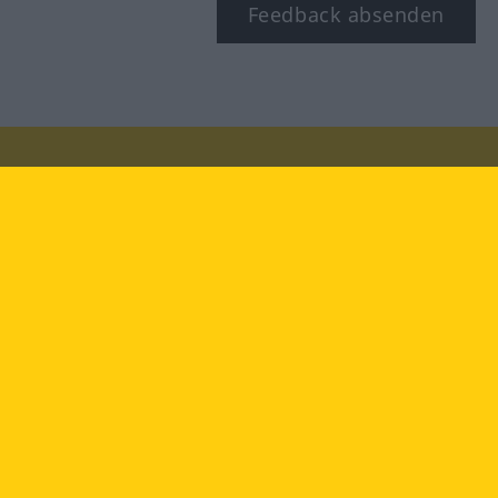
Feedback absenden
Besuchen Sie uns auf:
facebook
YouTube
Instagram
Langenscheidt
NUTZUNGSBEDINGUNGEN
DATENSCHUTZBESTIMMUNGEN