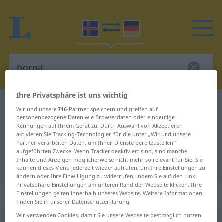
Ihre Privatsphäre ist uns wichtig
Isländisch-Deutsch Wörterbuch
borga
Wir und unsere
716
-Partner speichern und greifen auf
personenbezogene Daten wie Browserdaten oder eindeutige
Isländisch-Deutsch Übersetzung
Kennungen auf Ihrem Gerät zu. Durch Auswahl von Akzeptieren
für "borga"
aktivieren Sie Tracking-Technologien für die unter „Wir und unsere
Partner verarbeiten Daten, um Ihnen Dienste bereitzustellen“
aufgeführten Zwecke. Wenn Tracker deaktiviert sind, sind manche
Inhalte und Anzeigen möglicherweise nicht mehr so relevant für Sie. Sie
"borga" Deutsch Übersetzung
können dieses Menü jederzeit wieder aufrufen, um Ihre Einstellungen zu
ändern oder Ihre Einwilligung zu widerrufen, indem Sie auf den Link
Privatsphäre-Einstellungen am unteren Rand der Webseite klicken. Ihre
„borga“
Einstellungen gelten innerhalb unseres Website. Weitere Informationen
finden Sie in unserer Datenschutzerklärung.
Wir verwenden Cookies, damit Sie unsere Webseite bestmöglich nutzen
borga