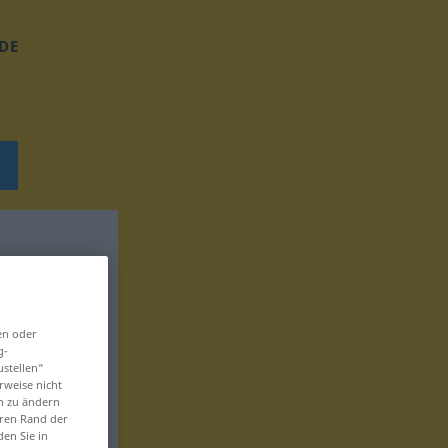
DE
en oder
g-
ustellen“
rweise nicht
en zu ändern
eren Rand der
den Sie in