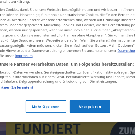
enschutzerklärung.
en Cookies, damit Sie unsere Webseite bestmöglich nutzen und wir besser mit Ihnen
en können. Notwendige, funktionale und statistische Cookies, die für den Betrieb d
ischen Auswertung unserer Webseite erforderlich sind, werden auf Grundlage unserer
hrem Endgerät gespeichert. Marketing-Cookies und Cookies, die der Bereitstellung per
tippen)
nen, werden nur gespeichert, wenn Sie uns durch einen Klick auf den „Akzeptieren“-
nis geben. Klicken Sie ansonsten auf „Fortfahren ohne Akzeptieren“. Sie können Ihre 
ür zukünftige Besuche unserer Webseite widerrufen. Wenn Sie weitere Informationen 
assungsmöglichkeiten möchten, klicken Sie einfach auf den Button „Mehr Optionen“
de Hinweise zu der Datenverarbeitung entnehmen Sie ansonsten unserer
Datenschut
 Sie unser
Impressum
.
unsere Partner verarbeiten Daten, um Folgendes bereitzustellen:
vitamine
ocation-Daten verwenden. Geräteeigenschaften zur Identifikation aktiv abfragen. Sp
griff auf Informationen auf einem Gerät. Personalisierte Werbung und Inhalte, Mes
 Inhalten, Zielgruppenforschung und Entwicklung von Dienstleistungen.
artner (Lieferanten)
vitamine
A
,
B
,
C
Mehr Optionen
Akzeptieren