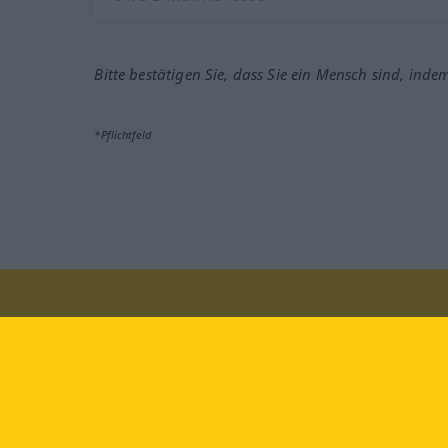
Bitte bestätigen Sie, dass Sie ein Mensch sind, inde
*Pflichtfeld
Besuchen Sie uns auf:
faceb