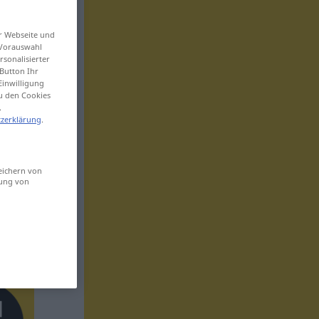
er Webseite und
 Vorauswahl
sonalisierter
Button Ihr
Einwilligung
zu den Cookies
.
zerklärung
.
eichern von
sung von