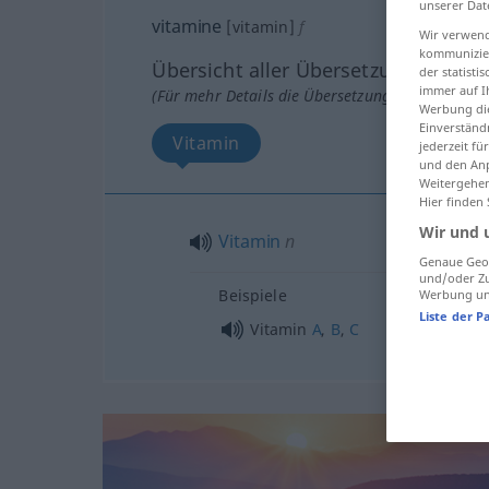
unserer Dat
vitamine
[vitamin]
f
Wir verwend
kommunizier
Übersicht aller Übersetzungen
der statist
immer auf I
(Für mehr Details die Übersetzung anklicken/an
Werbung die
Einverständ
Vitamin
jederzeit f
und den Anp
Weitergehen
Hier finden
Wir und 
Vitamin
n
Genaue Geol
und/oder Zu
Beispiele
Werbung und
Liste der P
Vitamin
A
,
B
,
C