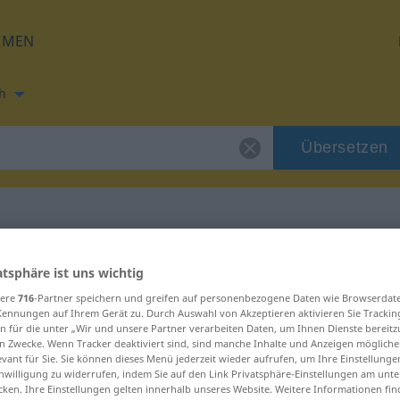
HMEN
h
Übersetzen
e
ung für "vitamine"
atsphäre ist uns wichtig
sere
716
-Partner speichern und greifen auf personenbezogene Daten wie Browserdat
Kennungen auf Ihrem Gerät zu. Durch Auswahl von Akzeptieren aktivieren Sie Trackin
ng
n für die unter „Wir und unsere Partner verarbeiten Daten, um Ihnen Dienste bereitz
n Zwecke. Wenn Tracker deaktiviert sind, sind manche Inhalte und Anzeigen mögliche
evant für Sie. Sie können dieses Menü jederzeit wieder aufrufen, um Ihre Einstellung
inwilligung zu widerrufen, indem Sie auf den Link Privatsphäre-Einstellungen am unt
cken. Ihre Einstellungen gelten innerhalb unseres Website. Weitere Informationen fin