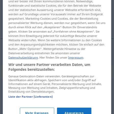
und wir besser mit Ihnen kommunizieren können. Notwendige,
funktionale und statistische Cookies, die für den Betrieb der Webseite
Übersicht aller Übersetzungen
und der statistischen Auswertung unserer Webseite erforderlich sind,
werden auf Grundlage unserer Vorauswahl immer auf Ihrem Endgerät
(Für mehr Details die Übersetzung anklicken/antippen)
gespeichert. Marketing-Cookies und Cookies, die der Bereitstellung
personalisierter Werbung dienen, werden nur gespeichert, wenn Sie uns
Ausguck
durch einen Klick auf den „Akzeptieren“-Button Ihr Einverständnis
geben. Klicken Sie ansonsten auf „Fortfahren ohne Akzeptieren“. Sie
können Ihre Einwilligung jederzeit für zukünftige Besuche unserer
Webseite widerrufen. Wenn Sie weitere Informationen zu den Cookies
und den Anpassungsmöglichkeiten möchten, klicken Sie einfach auf den
Button „Mehr Optionen“. Weitergehende Hinweise zu der
Ausguck
m
vigie
Datenverarbeitung entnehmen Sie ansonsten unserer
MAR
Datenschutzerklärung
. Hier finden Sie unser
Impressum
.
Wir und unsere Partner verarbeiten Daten, um
Folgendes bereitzustellen:
Synonyme für "vigie"
Genaue Geolocation-Daten verwenden. Geräteeigenschaften zur
Identifikation aktiv abfragen. Speichern von und/oder Zugriff auf
Informationen auf einem Gerät. Personalisierte Werbung und Inhalte,
Messung von Werbung und Inhalten, Zielgruppenforschung und
sentinelle
,
guetteur
,
garde
,
vedette
,
guet
,
gardien
,
Entwicklung von Dienstleistungen.
surveillant
,
veilleur
,
vigile
Liste der Partner (Lieferanten)
© myThes Dicollecte
Mehr Optionen
Akzeptieren