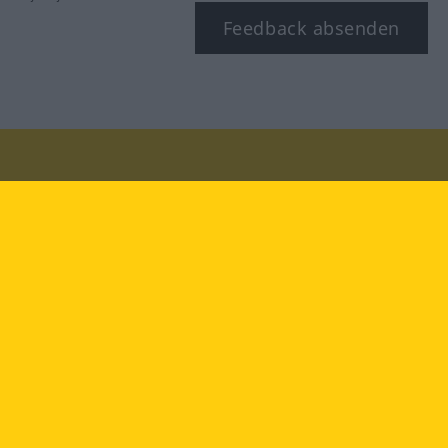
Feedback absenden
Besuchen Sie uns auf:
facebook
YouTube
Instagram
Langenscheidt
NUTZUNGSBEDINGUNGEN