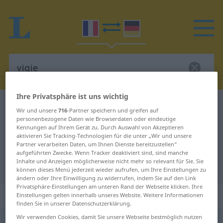
Ihre Privatsphäre ist uns wichtig
Französisch-Deutsch Wörterbuch
vigie
Wir und unsere
716
-Partner speichern und greifen auf
Französisch-Deutsch Übersetzung
personenbezogene Daten wie Browserdaten oder eindeutige
Kennungen auf Ihrem Gerät zu. Durch Auswahl von Akzeptieren
für "vigie"
aktivieren Sie Tracking-Technologien für die unter „Wir und unsere
Partner verarbeiten Daten, um Ihnen Dienste bereitzustellen“
aufgeführten Zwecke. Wenn Tracker deaktiviert sind, sind manche
Inhalte und Anzeigen möglicherweise nicht mehr so relevant für Sie. Sie
"vigie" Deutsch Übersetzung
können dieses Menü jederzeit wieder aufrufen, um Ihre Einstellungen zu
ändern oder Ihre Einwilligung zu widerrufen, indem Sie auf den Link
Privatsphäre-Einstellungen am unteren Rand der Webseite klicken. Ihre
„vigie“
: féminin
Einstellungen gelten innerhalb unseres Website. Weitere Informationen
finden Sie in unserer Datenschutzerklärung.
Wir verwenden Cookies, damit Sie unsere Webseite bestmöglich nutzen
vigie
[viʒi]
f