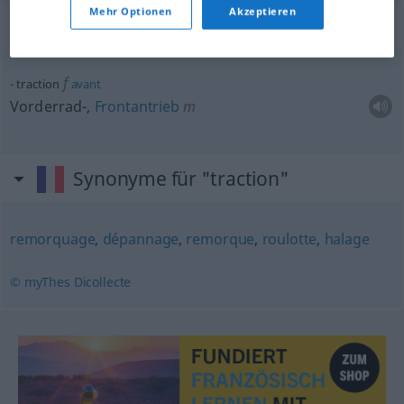
Mehr Optionen
Akzeptieren
Beispielsätze für "traction"
f
traction
avant
Vorderrad-,
Frontantrieb
m
Synonyme für "traction"
remorquage
,
dépannage
,
remorque
,
roulotte
,
halage
© myThes Dicollecte