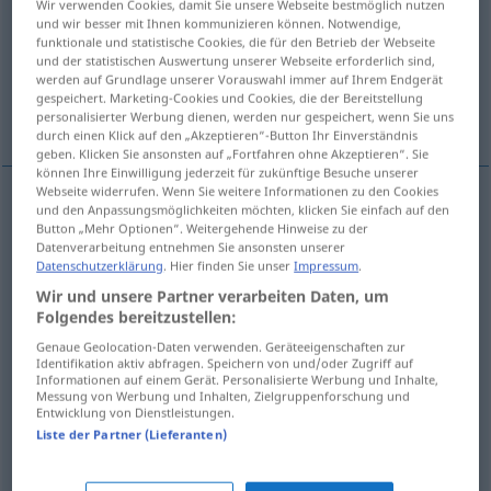
Wir verwenden Cookies, damit Sie unsere Webseite bestmöglich nutzen
und wir besser mit Ihnen kommunizieren können. Notwendige,
Übersicht aller Übersetzungen
funktionale und statistische Cookies, die für den Betrieb der Webseite
und der statistischen Auswertung unserer Webseite erforderlich sind,
(Für mehr Details die Übersetzung anklicken/antippen)
werden auf Grundlage unserer Vorauswahl immer auf Ihrem Endgerät
gespeichert. Marketing-Cookies und Cookies, die der Bereitstellung
Ziehen, Antrieb
Klimmzug, Liegestütz
personalisierter Werbung dienen, werden nur gespeichert, wenn Sie uns
durch einen Klick auf den „Akzeptieren“-Button Ihr Einverständnis
geben. Klicken Sie ansonsten auf „Fortfahren ohne Akzeptieren“. Sie
können Ihre Einwilligung jederzeit für zukünftige Besuche unserer
Webseite widerrufen. Wenn Sie weitere Informationen zu den Cookies
und den Anpassungsmöglichkeiten möchten, klicken Sie einfach auf den
Ziehen
n
traction
Button „Mehr Optionen“. Weitergehende Hinweise zu der
TECH
Datenverarbeitung entnehmen Sie ansonsten unserer
Datenschutzerklärung
. Hier finden Sie unser
Impressum
.
Antrieb
m
traction
PAR EXT
Wir und unsere Partner verarbeiten Daten, um
Folgendes bereitzustellen:
Genaue Geolocation-Daten verwenden. Geräteeigenschaften zur
Identifikation aktiv abfragen. Speichern von und/oder Zugriff auf
Informationen auf einem Gerät. Personalisierte Werbung und Inhalte,
Klimmzug
m
traction
suspendu
SPORT
Messung von Werbung und Inhalten, Zielgruppenforschung und
Entwicklung von Dienstleistungen.
Liste der Partner (Lieferanten)
Liegestütz
m
traction
(≈ pompe)