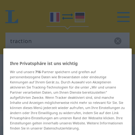
Ihre Privatsphäre ist uns wichtig
Französisch-Deutsch Wörterbuch
traction
Französisch-Deutsch Übersetzung
Wir und unsere
716
-Partner speichern und greifen auf
personenbezogene Daten wie Browserdaten oder eindeutige
für "traction"
Kennungen auf Ihrem Gerät zu. Durch Auswahl von Akzeptieren
aktivieren Sie Tracking-Technologien für die unter „Wir und unsere
Partner verarbeiten Daten, um Ihnen Dienste bereitzustellen“
aufgeführten Zwecke. Wenn Tracker deaktiviert sind, sind manche
"traction" Deutsch Übersetzung
Inhalte und Anzeigen möglicherweise nicht mehr so relevant für Sie. Sie
können dieses Menü jederzeit wieder aufrufen, um Ihre Einstellungen zu
ändern oder Ihre Einwilligung zu widerrufen, indem Sie auf den Link
„traction“
: féminin
Privatsphäre-Einstellungen am unteren Rand der Webseite klicken. Ihre
Einstellungen gelten innerhalb unseres Website. Weitere Informationen
finden Sie in unserer Datenschutzerklärung.
traction
[tʀaksjõ]
f