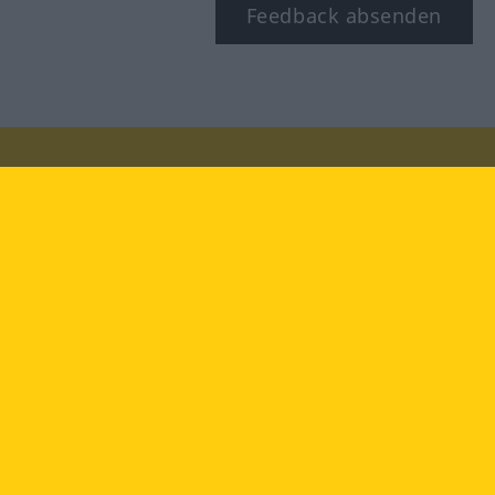
Feedback absenden
Besuchen Sie uns auf:
facebook
YouTube
Instagram
Langenscheidt
NUTZUNGSBEDINGUNGEN
DATENSCHUTZBESTIMMUNGEN