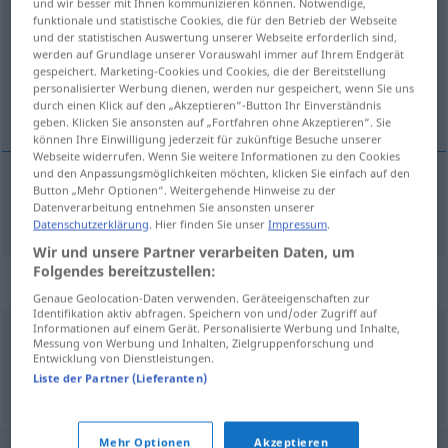
und wir besser mit Ihnen kommunizieren können. Notwendige,
funktionale und statistische Cookies, die für den Betrieb der Webseite
Übersicht aller Übersetzungen
und der statistischen Auswertung unserer Webseite erforderlich sind,
werden auf Grundlage unserer Vorauswahl immer auf Ihrem Endgerät
(Für mehr Details die Übersetzung anklicken/antippen)
gespeichert. Marketing-Cookies und Cookies, die der Bereitstellung
personalisierter Werbung dienen, werden nur gespeichert, wenn Sie uns
hüsteln
durch einen Klick auf den „Akzeptieren“-Button Ihr Einverständnis
geben. Klicken Sie ansonsten auf „Fortfahren ohne Akzeptieren“. Sie
können Ihre Einwilligung jederzeit für zukünftige Besuche unserer
Webseite widerrufen. Wenn Sie weitere Informationen zu den Cookies
und den Anpassungsmöglichkeiten möchten, klicken Sie einfach auf den
Button „Mehr Optionen“. Weitergehende Hinweise zu der
hüsteln
toussoter
Datenverarbeitung entnehmen Sie ansonsten unserer
Datenschutzerklärung
. Hier finden Sie unser
Impressum
.
Wir und unsere Partner verarbeiten Daten, um
Folgendes bereitzustellen:
Synonyme für "toussoter"
Genaue Geolocation-Daten verwenden. Geräteeigenschaften zur
Identifikation aktiv abfragen. Speichern von und/oder Zugriff auf
Informationen auf einem Gerät. Personalisierte Werbung und Inhalte,
Messung von Werbung und Inhalten, Zielgruppenforschung und
tousser
,
toussailler
,
expectorer
Entwicklung von Dienstleistungen.
Liste der Partner (Lieferanten)
© myThes Dicollecte
Mehr Optionen
Akzeptieren