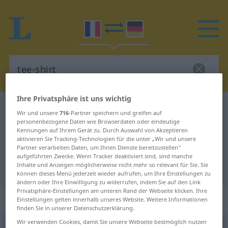
Ihre Privatsphäre ist uns wichtig
Französisch-Deutsch Wörterbuch
tee-shirt
Wir und unsere
716
-Partner speichern und greifen auf
Französisch-Deutsch Übersetzung
personenbezogene Daten wie Browserdaten oder eindeutige
Kennungen auf Ihrem Gerät zu. Durch Auswahl von Akzeptieren
für "tee-shirt"
aktivieren Sie Tracking-Technologien für die unter „Wir und unsere
Partner verarbeiten Daten, um Ihnen Dienste bereitzustellen“
aufgeführten Zwecke. Wenn Tracker deaktiviert sind, sind manche
Inhalte und Anzeigen möglicherweise nicht mehr so relevant für Sie. Sie
"tee-shirt" Deutsch Übersetzung
können dieses Menü jederzeit wieder aufrufen, um Ihre Einstellungen zu
ändern oder Ihre Einwilligung zu widerrufen, indem Sie auf den Link
Privatsphäre-Einstellungen am unteren Rand der Webseite klicken. Ihre
„tee-shirt“
: masculin
Einstellungen gelten innerhalb unseres Website. Weitere Informationen
finden Sie in unserer Datenschutzerklärung.
Wir verwenden Cookies, damit Sie unsere Webseite bestmöglich nutzen
tee-shirt
[tiʃœʀt]
m
<
tee-shirts
>