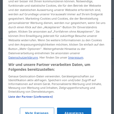
und wir besser mit Ihnen kommunizieren können. Notwendige,
funktionale und statistische Cookies, die für den Betrieb der Webseite
Übersicht aller Übersetzungen
und der statistischen Auswertung unserer Webseite erforderlich sind,
werden auf Grundlage unserer Vorauswahl immer auf Ihrem Endgerät
(Für mehr Details die Übersetzung anklicken/antippen)
gespeichert. Marketing-Cookies und Cookies, die der Bereitstellung
personalisierter Werbung dienen, werden nur gespeichert, wenn Sie uns
T-Shirt
durch einen Klick auf den „Akzeptieren“-Button Ihr Einverständnis
geben. Klicken Sie ansonsten auf „Fortfahren ohne Akzeptieren“. Sie
können Ihre Einwilligung jederzeit für zukünftige Besuche unserer
Webseite widerrufen. Wenn Sie weitere Informationen zu den Cookies
und den Anpassungsmöglichkeiten möchten, klicken Sie einfach auf den
Button „Mehr Optionen“. Weitergehende Hinweise zu der
T-Shirt
n
tee-shirt
Datenverarbeitung entnehmen Sie ansonsten unserer
Datenschutzerklärung
. Hier finden Sie unser
Impressum
.
Wir und unsere Partner verarbeiten Daten, um
Folgendes bereitzustellen:
Synonyme für "tee-shirt"
Genaue Geolocation-Daten verwenden. Geräteeigenschaften zur
Identifikation aktiv abfragen. Speichern von und/oder Zugriff auf
Informationen auf einem Gerät. Personalisierte Werbung und Inhalte,
Messung von Werbung und Inhalten, Zielgruppenforschung und
maillot
,
débardeur
,
deux-pièces
,
monokini
,
tricot
,
Entwicklung von Dienstleistungen.
chandail
Liste der Partner (Lieferanten)
© myThes Dicollecte
Mehr Optionen
Akzeptieren