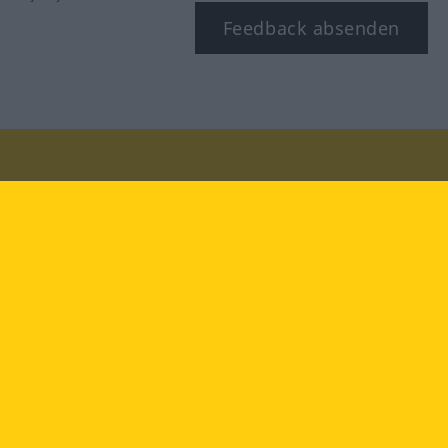
Feedback absenden
Besuchen Sie uns auf:
facebook
YouTube
Instagram
Langenscheidt
NUTZUNGSBEDINGUNGEN