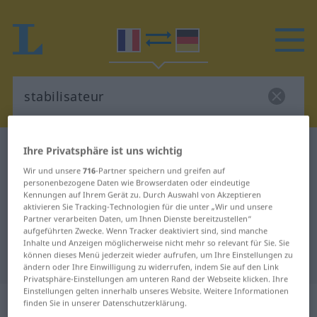
Französisch-Deutsch Wörterbuch
stabilisateur
Ihre Privatsphäre ist uns wichtig
Französisch-Deutsch Übersetzung
Wir und unsere
716
-Partner speichern und greifen auf
personenbezogene Daten wie Browserdaten oder eindeutige
für "stabilisateur"
Kennungen auf Ihrem Gerät zu. Durch Auswahl von Akzeptieren
aktivieren Sie Tracking-Technologien für die unter „Wir und unsere
Partner verarbeiten Daten, um Ihnen Dienste bereitzustellen“
aufgeführten Zwecke. Wenn Tracker deaktiviert sind, sind manche
"stabilisateur" Deutsch
Inhalte und Anzeigen möglicherweise nicht mehr so relevant für Sie. Sie
können dieses Menü jederzeit wieder aufrufen, um Ihre Einstellungen zu
Übersetzung
ändern oder Ihre Einwilligung zu widerrufen, indem Sie auf den Link
Privatsphäre-Einstellungen am unteren Rand der Webseite klicken. Ihre
Einstellungen gelten innerhalb unseres Website. Weitere Informationen
„stabilisateur“
: adjectif (qualificatif)
finden Sie in unserer Datenschutzerklärung.