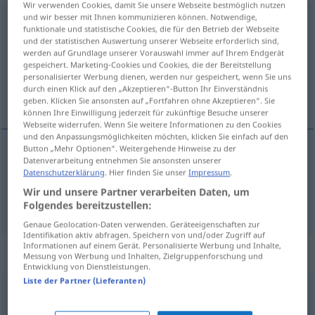
Wir verwenden Cookies, damit Sie unsere Webseite bestmöglich nutzen
und wir besser mit Ihnen kommunizieren können. Notwendige,
stabilisateur
[stabilizatœʀ]
adj
<
-trice
[-tʀis]
>
funktionale und statistische Cookies, die für den Betrieb der Webseite
und der statistischen Auswertung unserer Webseite erforderlich sind,
Übersicht aller Übersetzungen
werden auf Grundlage unserer Vorauswahl immer auf Ihrem Endgerät
gespeichert. Marketing-Cookies und Cookies, die der Bereitstellung
(Für mehr Details die Übersetzung anklicken/antippen)
personalisierter Werbung dienen, werden nur gespeichert, wenn Sie uns
durch einen Klick auf den „Akzeptieren“-Button Ihr Einverständnis
stabilisierend, Stabilisierungs…
geben. Klicken Sie ansonsten auf „Fortfahren ohne Akzeptieren“. Sie
können Ihre Einwilligung jederzeit für zukünftige Besuche unserer
Webseite widerrufen. Wenn Sie weitere Informationen zu den Cookies
und den Anpassungsmöglichkeiten möchten, klicken Sie einfach auf den
Button „Mehr Optionen“. Weitergehende Hinweise zu der
Datenverarbeitung entnehmen Sie ansonsten unserer
stabilisierend
stabilisateur
Datenschutzerklärung
. Hier finden Sie unser
Impressum
.
Wir und unsere Partner verarbeiten Daten, um
Stabilisierungs…
stabilisateur
Folgendes bereitzustellen:
Genaue Geolocation-Daten verwenden. Geräteeigenschaften zur
Identifikation aktiv abfragen. Speichern von und/oder Zugriff auf
Informationen auf einem Gerät. Personalisierte Werbung und Inhalte,
„stabilisateur“
: masculin
Messung von Werbung und Inhalten, Zielgruppenforschung und
Entwicklung von Dienstleistungen.
Liste der Partner (Lieferanten)
stabilisateur
[stabilizatœʀ]
m