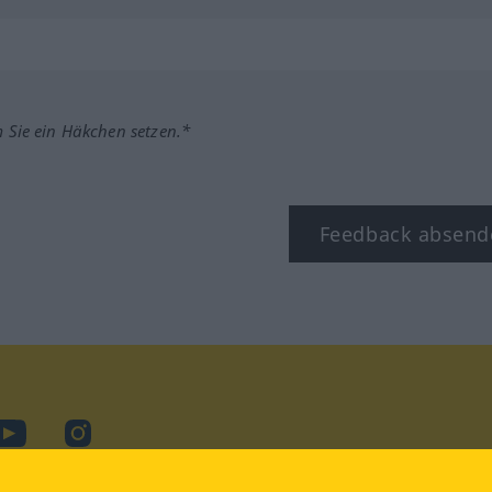
m Sie ein Häkchen setzen.*
Feedback absend
ook
YouTube
Instagram