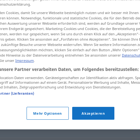
enschutzerklärung.
en Cookies, damit Sie unsere Webseite bestmöglich nutzen und wir besser mit Ihnen
en können. Notwendige, funktionale und statistische Cookies, die für den Betrieb d
ischen Auswertung unserer Webseite erforderlich sind, werden auf Grundlage unserer
tippen)
hrem Endgerät gespeichert. Marketing-Cookies und Cookies, die der Bereitstellung per
nen, werden nur gespeichert, wenn Sie uns durch einen Klick auf den „Akzeptieren“-
nis geben. Klicken Sie ansonsten auf „Fortfahren ohne Akzeptieren“. Sie können Ihre 
ür zukünftige Besuche unserer Webseite widerrufen. Wenn Sie weitere Informationen 
assungsmöglichkeiten möchten, klicken Sie einfach auf den Button „Mehr Optionen“
de Hinweise zu der Datenverarbeitung entnehmen Sie ansonsten unserer
Datenschut
 Sie unser
Impressum
.
sosie
unsere Partner verarbeiten Daten, um Folgendes bereitzustellen:
ocation-Daten verwenden. Geräteeigenschaften zur Identifikation aktiv abfragen. Sp
griff auf Informationen auf einem Gerät. Personalisierte Werbung und Inhalte, Mes
 Inhalten, Zielgruppenforschung und Entwicklung von Dienstleistungen.
artner (Lieferanten)
Mehr Optionen
Akzeptieren