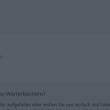
h?
ine Wörterbüchern?
hler aufgefallen oder wollen Sie uns einfach mal lob