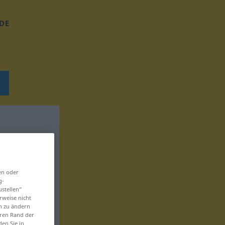
DE
en oder
g-
ustellen“
rweise nicht
en zu ändern
eren Rand der
den Sie in