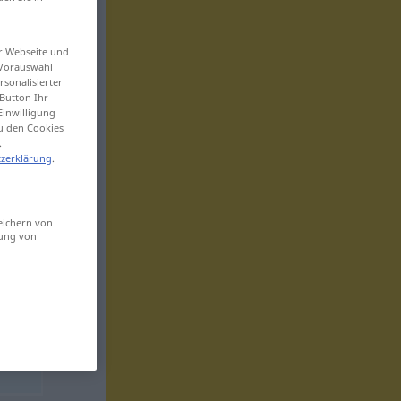
er Webseite und
 Vorauswahl
sonalisierter
Button Ihr
Einwilligung
zu den Cookies
.
zerklärung
.
eichern von
sung von