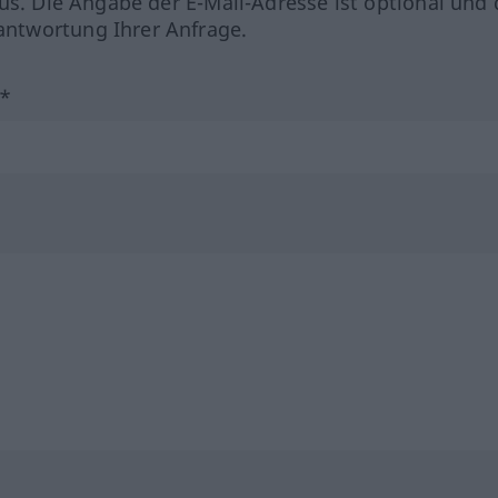
us. Die Angabe der E-Mail-Adresse ist optional und 
ntwortung Ihrer Anfrage.
?*