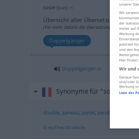
unserer Dat
sosie
[sɔzi]
m
Wir verwend
kommunizier
Übersicht aller Übersetzungen
der statist
(Für mehr Details die Übersetzung anklicken/an
immer auf I
Werbung die
Einverständ
Doppelgänger
jederzeit f
und den Anp
Weitergehen
Hier finden
Doppelgänger
m
Wir und 
Genaue Geol
und/oder Zu
Werbung und
Synonyme für "sosie"
Liste der P
double
,
jumeau
,
pareil
,
pendant
,
réplique
© myThes Dicollecte