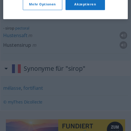
m
sirop
de framboises
Mehr Optionen
Akzeptieren
Himbeersirup
m
sirop
pectoral
Hustensaft
m
Hustensirup
m
Synonyme für "sirop"
mélasse
,
fortifiant
© myThes Dicollecte