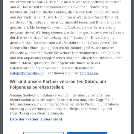
Wir verwenden Cookies, damit Sie unsere Webseite bestmöglich nutzen
und wir besser mit Ihnen kommunizieren können. Notwendige,
Übersicht aller Übersetzungen
funktionale und statistische Cookies, die für den Betrieb der Webseite
und der statistischen Auswertung unserer Webseite erforderlich sind,
(Für mehr Details die Übersetzung anklicken/antippen)
werden auf Grundlage unserer Vorauswahl immer auf Ihrem Endgerät
gespeichert. Marketing-Cookies und Cookies, die der Bereitstellung
Sirup
personalisierter Werbung dienen, werden nur gespeichert, wenn Sie uns
durch einen Klick auf den „Akzeptieren“-Button Ihr Einverständnis
geben. Klicken Sie ansonsten auf „Fortfahren ohne Akzeptieren“. Sie
können Ihre Einwilligung jederzeit für zukünftige Besuche unserer
Webseite widerrufen. Wenn Sie weitere Informationen zu den Cookies
und den Anpassungsmöglichkeiten möchten, klicken Sie einfach auf den
Sirup
m
sirop
Button „Mehr Optionen“. Weitergehende Hinweise zu der
Datenverarbeitung entnehmen Sie ansonsten unserer
Datenschutzerklärung
. Hier finden Sie unser
Impressum
.
Wir und unsere Partner verarbeiten Daten, um
Folgendes bereitzustellen:
Beispielsätze für "sirop"
Genaue Geolocation-Daten verwenden. Geräteeigenschaften zur
Identifikation aktiv abfragen. Speichern von und/oder Zugriff auf
Informationen auf einem Gerät. Personalisierte Werbung und Inhalte,
Messung von Werbung und Inhalten, Zielgruppenforschung und
m
sirop
contre
la
toux
Entwicklung von Dienstleistungen.
Liste der Partner (Lieferanten)
Hustensaft
m