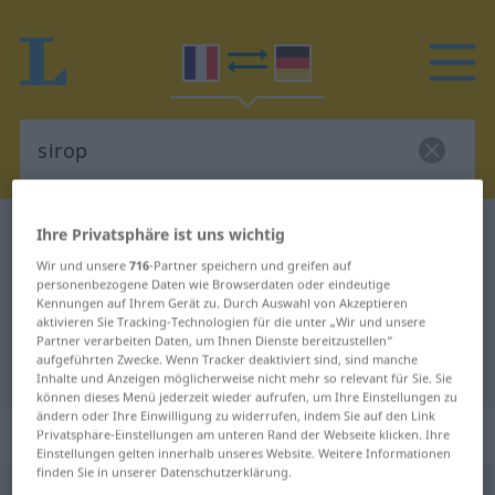
Ihre Privatsphäre ist uns wichtig
Französisch-Deutsch Wörterbuch
sirop
Französisch-Deutsch Übersetzung
Wir und unsere
716
-Partner speichern und greifen auf
personenbezogene Daten wie Browserdaten oder eindeutige
für "sirop"
Kennungen auf Ihrem Gerät zu. Durch Auswahl von Akzeptieren
aktivieren Sie Tracking-Technologien für die unter „Wir und unsere
Partner verarbeiten Daten, um Ihnen Dienste bereitzustellen“
aufgeführten Zwecke. Wenn Tracker deaktiviert sind, sind manche
"sirop" Deutsch Übersetzung
Inhalte und Anzeigen möglicherweise nicht mehr so relevant für Sie. Sie
können dieses Menü jederzeit wieder aufrufen, um Ihre Einstellungen zu
ändern oder Ihre Einwilligung zu widerrufen, indem Sie auf den Link
„sirop“
: masculin
Privatsphäre-Einstellungen am unteren Rand der Webseite klicken. Ihre
Einstellungen gelten innerhalb unseres Website. Weitere Informationen
finden Sie in unserer Datenschutzerklärung.
sirop
[siʀo]
m