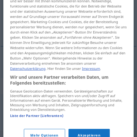
und wir besser mit Ihnen kommunizieren können. Notwendige,
funktionale und statistische Cookies, die für den Betrieb der Webseite
Übersicht aller Übersetzungen
und der statistischen Auswertung unserer Webseite erforderlich sind,
werden auf Grundlage unserer Vorauswahl immer auf Ihrem Endgerät
(Für mehr Details die Übersetzung anklicken/antippen)
gespeichert. Marketing-Cookies und Cookies, die der Bereitstellung
personalisierter Werbung dienen, werden nur gespeichert, wenn Sie uns
Aussaat
durch einen Klick auf den „Akzeptieren“-Button Ihr Einverständnis
geben. Klicken Sie ansonsten auf „Fortfahren ohne Akzeptieren“. Sie
können Ihre Einwilligung jederzeit für zukünftige Besuche unserer
Webseite widerrufen. Wenn Sie weitere Informationen zu den Cookies
und den Anpassungsmöglichkeiten möchten, klicken Sie einfach auf den
Button „Mehr Optionen“. Weitergehende Hinweise zu der
Aussaat
f
semailles
Datenverarbeitung entnehmen Sie ansonsten unserer
Datenschutzerklärung
. Hier finden Sie unser
Impressum
.
Wir und unsere Partner verarbeiten Daten, um
Folgendes bereitzustellen:
Synonyme für "semailles"
Genaue Geolocation-Daten verwenden. Geräteeigenschaften zur
Identifikation aktiv abfragen. Speichern von und/oder Zugriff auf
Informationen auf einem Gerät. Personalisierte Werbung und Inhalte,
Messung von Werbung und Inhalten, Zielgruppenforschung und
ensemencement
,
semis
Entwicklung von Dienstleistungen.
Liste der Partner (Lieferanten)
© myThes Dicollecte
Mehr Optionen
Akzeptieren