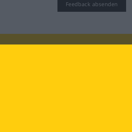
Feedback absenden
Besuchen Sie uns auf:
facebook
YouTube
Instagram
Langenscheidt
NUTZUNGSBEDINGUNGEN
DATENSCHUTZBESTIMMUNGEN