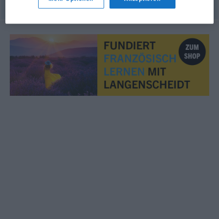
© myThes Dicollecte