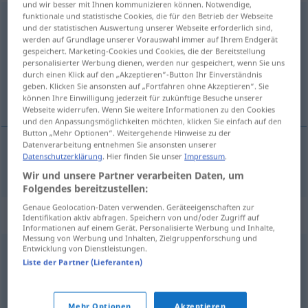
und wir besser mit Ihnen kommunizieren können. Notwendige,
funktionale und statistische Cookies, die für den Betrieb der Webseite
sautillement
[sotijmɑ̃]
m
und der statistischen Auswertung unserer Webseite erforderlich sind,
werden auf Grundlage unserer Vorauswahl immer auf Ihrem Endgerät
Übersicht aller Übersetzungen
gespeichert. Marketing-Cookies und Cookies, die der Bereitstellung
personalisierter Werbung dienen, werden nur gespeichert, wenn Sie uns
(Für mehr Details die Übersetzung anklicken/antippen)
durch einen Klick auf den „Akzeptieren“-Button Ihr Einverständnis
geben. Klicken Sie ansonsten auf „Fortfahren ohne Akzeptieren“. Sie
Hüpfen
können Ihre Einwilligung jederzeit für zukünftige Besuche unserer
Webseite widerrufen. Wenn Sie weitere Informationen zu den Cookies
und den Anpassungsmöglichkeiten möchten, klicken Sie einfach auf den
Button „Mehr Optionen“. Weitergehende Hinweise zu der
Datenverarbeitung entnehmen Sie ansonsten unserer
Datenschutzerklärung
. Hier finden Sie unser
Impressum
.
Hüpfen
n
sautillement
Wir und unsere Partner verarbeiten Daten, um
Folgendes bereitzustellen:
Genaue Geolocation-Daten verwenden. Geräteeigenschaften zur
Synonyme für "sautillement"
Identifikation aktiv abfragen. Speichern von und/oder Zugriff auf
Informationen auf einem Gerät. Personalisierte Werbung und Inhalte,
Messung von Werbung und Inhalten, Zielgruppenforschung und
Entwicklung von Dienstleistungen.
saut
,
bond
,
soubresaut
,
sursaut
,
enjambée
,
cahot
,
Liste der Partner (Lieferanten)
cabriole
,
culbute
,
cascade
Mehr Optionen
Akzeptieren