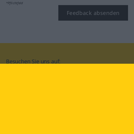
*Pflichtfeld
Feedback absenden
Besuchen Sie uns auf:
facebook
YouTube
Instagram
Langenscheidt
NUTZUNGSBEDINGUNGEN