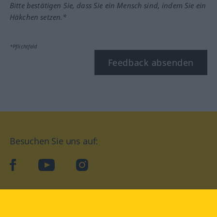
Bitte bestätigen Sie, dass Sie ein Mensch sind, indem Sie ein
Häkchen setzen.*
*Pflichtfeld
Feedback absenden
Besuchen Sie uns auf:
facebook
YouTube
Instagram