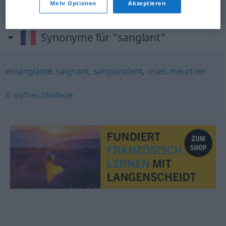
Mehr Optionen
Akzeptieren
Synonyme für "sanglant"
ensanglanté
,
saignant
,
sanguinolent
,
cruel
,
meurtrier
© myThes Dicollecte