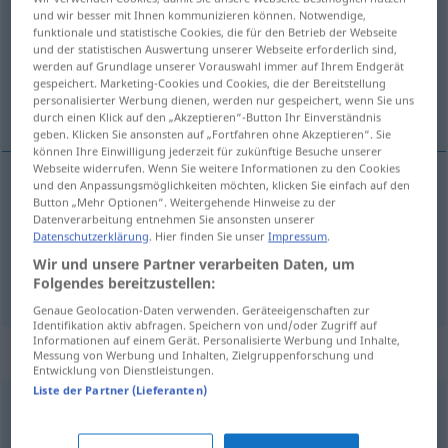
und wir besser mit Ihnen kommunizieren können. Notwendige,
funktionale und statistische Cookies, die für den Betrieb der Webseite
Übersicht aller Übersetzungen
und der statistischen Auswertung unserer Webseite erforderlich sind,
(Für mehr Details die Übersetzung anklicken/antippen)
werden auf Grundlage unserer Vorauswahl immer auf Ihrem Endgerät
gespeichert. Marketing-Cookies und Cookies, die der Bereitstellung
personalisierter Werbung dienen, werden nur gespeichert, wenn Sie uns
blutig
zutiefst verletzend
durch einen Klick auf den „Akzeptieren“-Button Ihr Einverständnis
geben. Klicken Sie ansonsten auf „Fortfahren ohne Akzeptieren“. Sie
können Ihre Einwilligung jederzeit für zukünftige Besuche unserer
Webseite widerrufen. Wenn Sie weitere Informationen zu den Cookies
und den Anpassungsmöglichkeiten möchten, klicken Sie einfach auf den
Button „Mehr Optionen“. Weitergehende Hinweise zu der
blutig
sanglant
a.
combats
Datenverarbeitung entnehmen Sie ansonsten unserer
Datenschutzerklärung
. Hier finden Sie unser
Impressum
.
Wir und unsere Partner verarbeiten Daten, um
zutiefst
verletzend
sanglant
reproches
FIG
Folgendes bereitzustellen:
Genaue Geolocation-Daten verwenden. Geräteeigenschaften zur
Identifikation aktiv abfragen. Speichern von und/oder Zugriff auf
Informationen auf einem Gerät. Personalisierte Werbung und Inhalte,
Beispielsätze für "sanglant"
Messung von Werbung und Inhalten, Zielgruppenforschung und
Entwicklung von Dienstleistungen.
Liste der Partner (Lieferanten)
conflit
sanglant
blutige
Auseinandersetzung