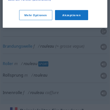
Walze
f
rouleau
TECH
Mehr Optionen
Akzeptieren
Ackerwalze
f
rouleau
AGR
Brandungswelle
f
rouleau
(≈ grosse vague)
Roller
m
rouleau
SPORT
Rollsprung
m
rouleau
Innenrolle
f
rouleau
coiffure