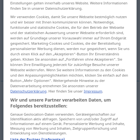
Einstellungen gelten innerhalb unseres Website. Weitere Informationen
finden Sie in unserer Datenschutzerklärung.
Übersicht aller Übersetzungen
Wir verwenden Cookies, damit Sie unsere Webseite bestmöglich nutzen
(Für mehr Details die Übersetzung anklicken/antippen)
und wir besser mit Ihnen kommunizieren können. Notwendige,
funktionale und statistische Cookies, die für den Betrieb der Webseite
Rolle
Lockenwickler
und der statistischen Auswertung unserer Webseite erforderlich sind,
werden auf Grundlage unserer Vorauswahl immer auf Ihrem Endgerät
gespeichert. Marketing-Cookies und Cookies, die der Bereitstellung
personalisierter Werbung dienen, werden nur gespeichert, wenn Sie uns
Walze, Ackerwalze
Brandungswelle
durch einen Klick auf den „Akzeptieren“-Button Ihr Einverständnis
geben. Klicken Sie ansonsten auf „Fortfahren ohne Akzeptieren“. Sie
können Ihre Einwilligung jederzeit für zukünftige Besuche unserer
Roller, Rollsprung
Innenrolle
Webseite widerrufen. Wenn Sie weitere Informationen zu den Cookies
und den Anpassungsmöglichkeiten möchten, klicken Sie einfach auf den
Button „Mehr Optionen“. Weitergehende Hinweise zu der
Datenverarbeitung entnehmen Sie ansonsten unserer
Datenschutzerklärung
. Hier finden Sie unser
Impressum
.
Rolle
f
rouleau
de papier
Wir und unsere Partner verarbeiten Daten, um
Folgendes bereitzustellen:
Genaue Geolocation-Daten verwenden. Geräteeigenschaften zur
Identifikation aktiv abfragen. Speichern von und/oder Zugriff auf
Informationen auf einem Gerät. Personalisierte Werbung und Inhalte,
Messung von Werbung und Inhalten, Zielgruppenforschung und
Lockenwickler
m
rouleau
(≈ bigoudi)
Entwicklung von Dienstleistungen.
Liste der Partner (Lieferanten)