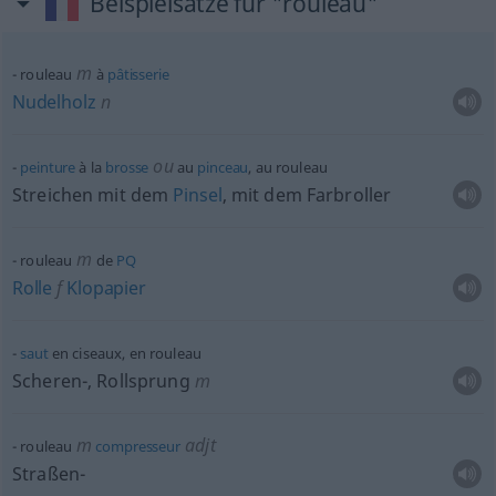
Beispielsätze für "rouleau"
m
rouleau
à
pâtisserie
Nudelholz
n
ou
peinture
à la
brosse
au
pinceau
, au rouleau
Streichen mit dem
Pinsel
, mit dem Farbroller
m
rouleau
de
PQ
Rolle
f
Klopapier
saut
en ciseaux, en rouleau
Scheren-, Rollsprung
m
m
adjt
rouleau
compresseur
Straßen-