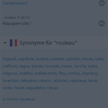
Dampfwalze
f
m
rouleau
de
PQ
Klopapierrolle
f
Synonyme für "rouleau"
bigoudi
,
papillote
,
bobine
,
navette
,
cylindre
,
meule
,
tube
,
coiffure
,
vague
,
bande
,
torsade
,
tresse
,
torche
,
natte
,
chignon
,
indéfini
,
indéterminé
,
flou
,
confus
,
imprécis
,
incertain
,
nébuleux
,
obscur
,
abstrait
,
vaporeux
,
lame
,
onde
,
houle
,
vaguelette
,
ressac
© myThes Dicollecte