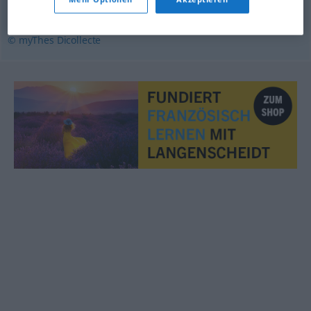
manifestement
© myThes Dicollecte