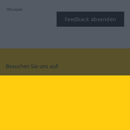
*Pflichtfeld
Feedback absenden
Besuchen Sie uns auf:
facebook
YouTube
Instagram
Langenscheidt