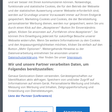
und wir besser mit Ihnen kommunizieren können. Notwendige,
funktionale und statistische Cookies, die für den Betrieb der Webseite
publiquement
[pyblikmɑ̃]
adv
und der statistischen Auswertung unserer Webseite erforderlich sind,
werden auf Grundlage unserer Vorauswahl immer auf Ihrem Endgerät
Übersicht aller Übersetzungen
gespeichert. Marketing-Cookies und Cookies, die der Bereitstellung
(Für mehr Details die Übersetzung anklicken/antippen)
personalisierter Werbung dienen, werden nur gespeichert, wenn Sie uns
durch einen Klick auf den „Akzeptieren“-Button Ihr Einverständnis
geben. Klicken Sie ansonsten auf „Fortfahren ohne Akzeptieren“. Sie
öffentlich, in der Öffentlichkeit
können Ihre Einwilligung jederzeit für zukünftige Besuche unserer
Webseite widerrufen. Wenn Sie weitere Informationen zu den Cookies
und den Anpassungsmöglichkeiten möchten, klicken Sie einfach auf den
Button „Mehr Optionen“. Weitergehende Hinweise zu der
Datenverarbeitung entnehmen Sie ansonsten unserer
Datenschutzerklärung
. Hier finden Sie unser
Impressum
.
öffentlich
publiquement
Wir und unsere Partner verarbeiten Daten, um
Folgendes bereitzustellen:
in der
Öffentlichkeit
publiquement
Genaue Geolocation-Daten verwenden. Geräteeigenschaften zur
Identifikation aktiv abfragen. Speichern von und/oder Zugriff auf
Informationen auf einem Gerät. Personalisierte Werbung und Inhalte,
Messung von Werbung und Inhalten, Zielgruppenforschung und
Synonyme für "publiquement"
Entwicklung von Dienstleistungen.
Liste der Partner (Lieferanten)
officiellement
,
notoirement
,
visiblement
,
ouvertement
,
Mehr Optionen
Akzeptieren