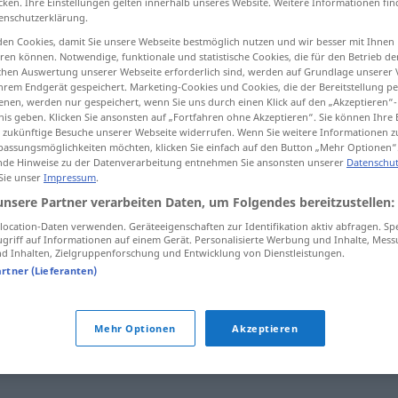
cken. Ihre Einstellungen gelten innerhalb unseres Website. Weitere Informationen fin
enschutzerklärung.
en Cookies, damit Sie unsere Webseite bestmöglich nutzen und wir besser mit Ihnen
en können. Notwendige, funktionale und statistische Cookies, die für den Betrieb d
ischen Auswertung unserer Webseite erforderlich sind, werden auf Grundlage unserer
tippen)
hrem Endgerät gespeichert. Marketing-Cookies und Cookies, die der Bereitstellung per
nen, werden nur gespeichert, wenn Sie uns durch einen Klick auf den „Akzeptieren“-
nis geben. Klicken Sie ansonsten auf „Fortfahren ohne Akzeptieren“. Sie können Ihre 
ür zukünftige Besuche unserer Webseite widerrufen. Wenn Sie weitere Informationen 
assungsmöglichkeiten möchten, klicken Sie einfach auf den Button „Mehr Optionen“
de Hinweise zu der Datenverarbeitung entnehmen Sie ansonsten unserer
Datenschut
 Sie unser
Impressum
.
pochard
unsere Partner verarbeiten Daten, um Folgendes bereitzustellen:
ocation-Daten verwenden. Geräteeigenschaften zur Identifikation aktiv abfragen. Sp
griff auf Informationen auf einem Gerät. Personalisierte Werbung und Inhalte, Mes
pochard
POP
 Inhalten, Zielgruppenforschung und Entwicklung von Dienstleistungen.
artner (Lieferanten)
Mehr Optionen
Akzeptieren