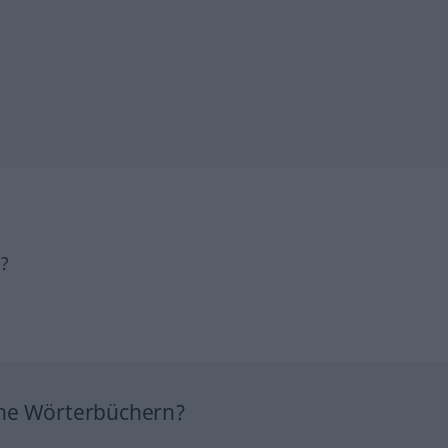
h?
ine Wörterbüchern?