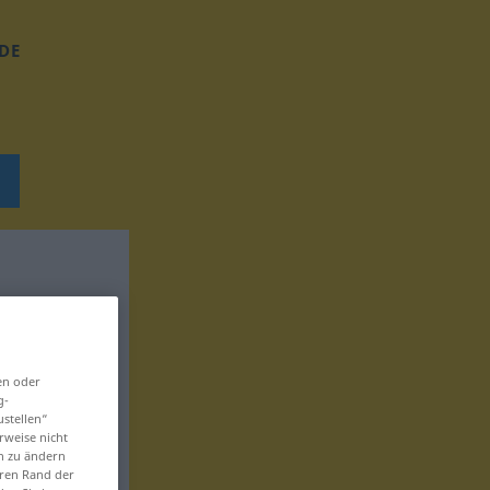
DE
en oder
g-
ustellen“
rweise nicht
en zu ändern
eren Rand der