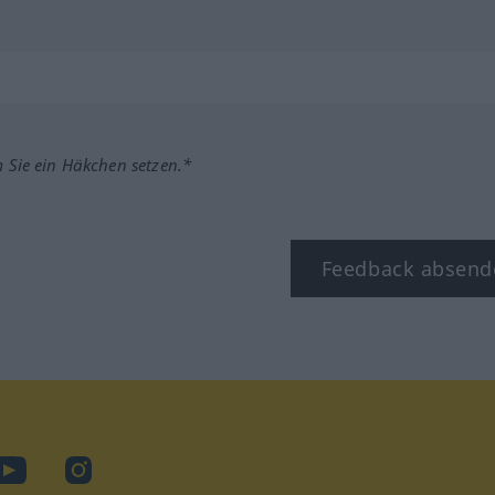
m Sie ein Häkchen setzen.*
Feedback absend
ook
YouTube
Instagram