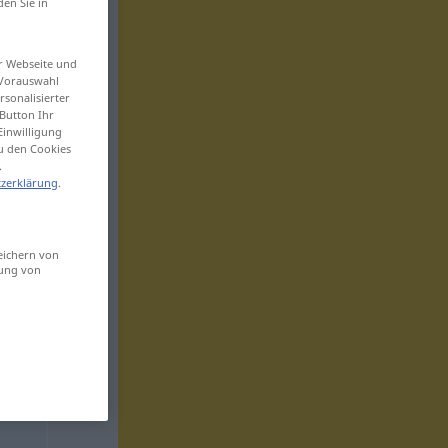
den Sie in
er Webseite und
 Vorauswahl
sonalisierter
Button Ihr
Einwilligung
zu den Cookies
.
zerklärung
.
eichern von
sung von