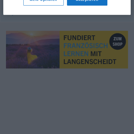
© myThes Dicollecte