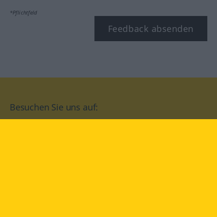
*Pflichtfeld
Feedback absenden
Besuchen Sie uns auf:
facebook
YouTube
Instagram
Langenscheidt