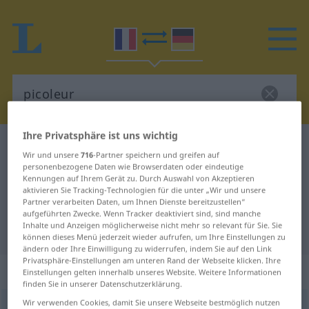
Ihre Privatsphäre ist uns wichtig
Französisch-Deutsch Wörterbuch
picoleur
Wir und unsere
716
-Partner speichern und greifen auf
Französisch-Deutsch Übersetzung
personenbezogene Daten wie Browserdaten oder eindeutige
Kennungen auf Ihrem Gerät zu. Durch Auswahl von Akzeptieren
für "picoleur"
aktivieren Sie Tracking-Technologien für die unter „Wir und unsere
Partner verarbeiten Daten, um Ihnen Dienste bereitzustellen“
aufgeführten Zwecke. Wenn Tracker deaktiviert sind, sind manche
Inhalte und Anzeigen möglicherweise nicht mehr so relevant für Sie. Sie
"picoleur" Deutsch Übersetzung
können dieses Menü jederzeit wieder aufrufen, um Ihre Einstellungen zu
ändern oder Ihre Einwilligung zu widerrufen, indem Sie auf den Link
Privatsphäre-Einstellungen am unteren Rand der Webseite klicken. Ihre
„picoleur“
: masculin
Einstellungen gelten innerhalb unseres Website. Weitere Informationen
finden Sie in unserer Datenschutzerklärung.
Wir verwenden Cookies, damit Sie unsere Webseite bestmöglich nutzen
picoleur
[pikɔlœʀ]
m
,
picoleuse
f
FAM
FAM