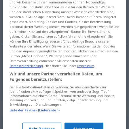
und wir besser mit Ihnen kommunizieren können. Notwendige,
funktionale und statistische Cookies, die für den Betrieb der Webseite
Übersicht aller Übersetzungen
und der statistischen Auswertung unserer Webseite erforderlich sind,
werden auf Grundlage unserer Vorauswahl immer auf Ihrem Endgerät
(Für mehr Details die Übersetzung anklicken/antippen)
gespeichert. Marketing-Cookies und Cookies, die der Bereitstellung
personalisierter Werbung dienen, werden nur gespeichert, wenn Sie uns
Trinkerin, Säuferin, Schluckspecht
durch einen Klick auf den „Akzeptieren“-Button Ihr Einverständnis
geben. Klicken Sie ansonsten auf „Fortfahren ohne Akzeptieren“. Sie
können Ihre Einwilligung jederzeit für zukünftige Besuche unserer
Webseite widerrufen. Wenn Sie weitere Informationen zu den Cookies
und den Anpassungsmöglichkeiten möchten, klicken Sie einfach auf den
Button „Mehr Optionen“. Weitergehende Hinweise zu der
Trinker(in)
m(f)
picoleur
Datenverarbeitung entnehmen Sie ansonsten unserer
Datenschutzerklärung
. Hier finden Sie unser
Impressum
.
Säufer(in)
m(f)
picoleur
Wir und unsere Partner verarbeiten Daten, um
POP
Folgendes bereitzustellen:
Schluckspecht
m
picoleur
Genaue Geolocation-Daten verwenden. Geräteeigenschaften zur
FAM
PLAIS
Identifikation aktiv abfragen. Speichern von und/oder Zugriff auf
Informationen auf einem Gerät. Personalisierte Werbung und Inhalte,
Messung von Werbung und Inhalten, Zielgruppenforschung und
Entwicklung von Dienstleistungen.
Synonyme für "picoleur"
Liste der Partner (Lieferanten)
alcoolo
,
alcoolique
Mehr Optionen
Akzeptieren