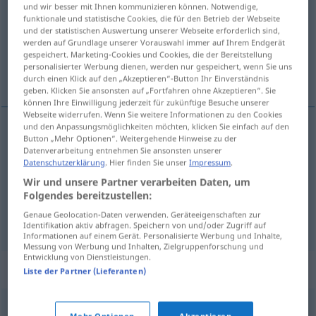
und wir besser mit Ihnen kommunizieren können. Notwendige,
funktionale und statistische Cookies, die für den Betrieb der Webseite
Übersicht aller Übersetzungen
und der statistischen Auswertung unserer Webseite erforderlich sind,
(Für mehr Details die Übersetzung anklicken/antippen)
werden auf Grundlage unserer Vorauswahl immer auf Ihrem Endgerät
gespeichert. Marketing-Cookies und Cookies, die der Bereitstellung
personalisierter Werbung dienen, werden nur gespeichert, wenn Sie uns
Pergament
Diplom
durch einen Klick auf den „Akzeptieren“-Button Ihr Einverständnis
geben. Klicken Sie ansonsten auf „Fortfahren ohne Akzeptieren“. Sie
können Ihre Einwilligung jederzeit für zukünftige Besuche unserer
Webseite widerrufen. Wenn Sie weitere Informationen zu den Cookies
und den Anpassungsmöglichkeiten möchten, klicken Sie einfach auf den
Button „Mehr Optionen“. Weitergehende Hinweise zu der
Pergament
n
parchemin
Datenverarbeitung entnehmen Sie ansonsten unserer
Datenschutzerklärung
. Hier finden Sie unser
Impressum
.
Wir und unsere Partner verarbeiten Daten, um
Folgendes bereitzustellen:
Genaue Geolocation-Daten verwenden. Geräteeigenschaften zur
Diplom
n
parchemin
FAM
FIG
Identifikation aktiv abfragen. Speichern von und/oder Zugriff auf
Informationen auf einem Gerät. Personalisierte Werbung und Inhalte,
Messung von Werbung und Inhalten, Zielgruppenforschung und
Entwicklung von Dienstleistungen.
Synonyme für "parchemin"
Liste der Partner (Lieferanten)