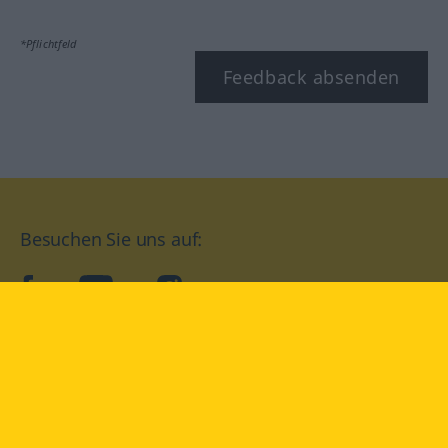
*Pflichtfeld
Feedback absenden
Besuchen Sie uns auf:
facebook
YouTube
Instagram
Langenscheidt