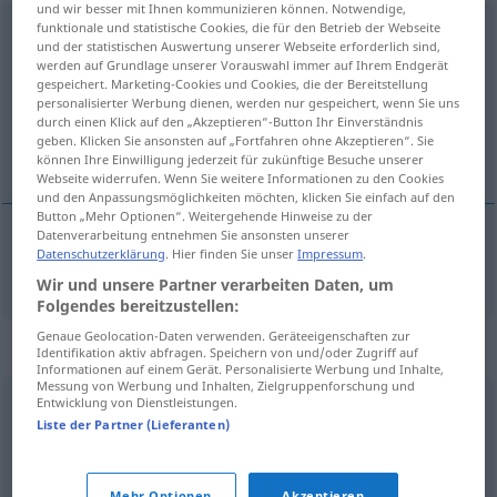
und wir besser mit Ihnen kommunizieren können. Notwendige,
funktionale und statistische Cookies, die für den Betrieb der Webseite
outrepasser
[utʀəpase]
v/t
und der statistischen Auswertung unserer Webseite erforderlich sind,
werden auf Grundlage unserer Vorauswahl immer auf Ihrem Endgerät
Übersicht aller Übersetzungen
gespeichert. Marketing-Cookies und Cookies, die der Bereitstellung
(Für mehr Details die Übersetzung anklicken/antippen)
personalisierter Werbung dienen, werden nur gespeichert, wenn Sie uns
durch einen Klick auf den „Akzeptieren“-Button Ihr Einverständnis
geben. Klicken Sie ansonsten auf „Fortfahren ohne Akzeptieren“. Sie
überschreiten
können Ihre Einwilligung jederzeit für zukünftige Besuche unserer
Webseite widerrufen. Wenn Sie weitere Informationen zu den Cookies
und den Anpassungsmöglichkeiten möchten, klicken Sie einfach auf den
Button „Mehr Optionen“. Weitergehende Hinweise zu der
Datenverarbeitung entnehmen Sie ansonsten unserer
Datenschutzerklärung
. Hier finden Sie unser
Impressum
.
überschreiten
outrepasser
ses droits
Wir und unsere Partner verarbeiten Daten, um
Folgendes bereitzustellen:
Genaue Geolocation-Daten verwenden. Geräteeigenschaften zur
Synonyme für "outrepasser"
Identifikation aktiv abfragen. Speichern von und/oder Zugriff auf
Informationen auf einem Gerät. Personalisierte Werbung und Inhalte,
Messung von Werbung und Inhalten, Zielgruppenforschung und
Entwicklung von Dienstleistungen.
empiéter
,
chevaucher
,
enjamber
,
usurper
,
franchir
,
Liste der Partner (Lieferanten)
traverser
,
sauter
,
passer
,
escalader
,
parcourir
,
dépasser
,
abuser
,
excéder
,
déborder
,
transcender
,
transposer
Mehr Optionen
Akzeptieren