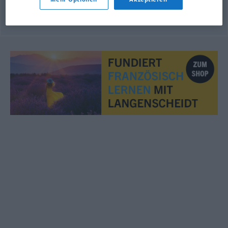
© myThes Dicollecte