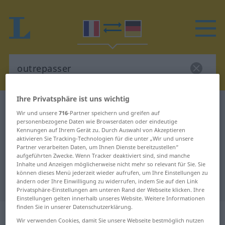
Ihre Privatsphäre ist uns wichtig
Französisch-Deutsch Wörterbuch
outrepasser
Wir und unsere
716
-Partner speichern und greifen auf
Französisch-Deutsch Übersetzung
personenbezogene Daten wie Browserdaten oder eindeutige
Kennungen auf Ihrem Gerät zu. Durch Auswahl von Akzeptieren
für "outrepasser"
aktivieren Sie Tracking-Technologien für die unter „Wir und unsere
Partner verarbeiten Daten, um Ihnen Dienste bereitzustellen“
aufgeführten Zwecke. Wenn Tracker deaktiviert sind, sind manche
Inhalte und Anzeigen möglicherweise nicht mehr so relevant für Sie. Sie
"outrepasser" Deutsch
können dieses Menü jederzeit wieder aufrufen, um Ihre Einstellungen zu
ändern oder Ihre Einwilligung zu widerrufen, indem Sie auf den Link
Übersetzung
Privatsphäre-Einstellungen am unteren Rand der Webseite klicken. Ihre
Einstellungen gelten innerhalb unseres Website. Weitere Informationen
finden Sie in unserer Datenschutzerklärung.
„outrepasser“
: verbe transitif
Wir verwenden Cookies, damit Sie unsere Webseite bestmöglich nutzen