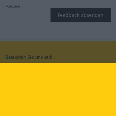
*Pflichtfeld
Feedback absenden
Besuchen Sie uns auf:
facebook
YouTube
Instagram
Langenscheidt