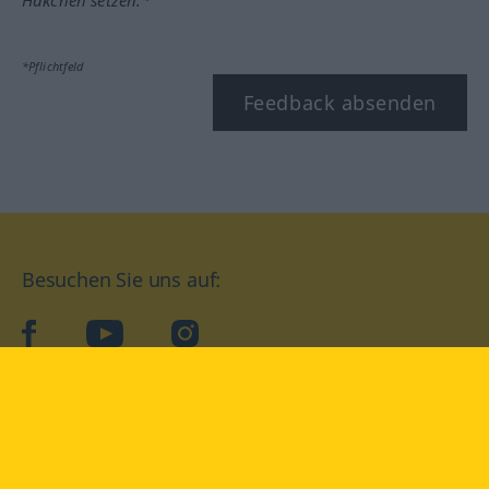
*Pflichtfeld
Feedback absenden
Besuchen Sie uns auf:
facebook
YouTube
Instagram
Langenscheidt