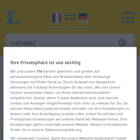
Ihre Privatsphäre ist uns wichtig
Französisch-Deutsch Wörterbuch
outrager
Wir und unsere
716
-Partner speichern und greifen auf
Französisch-Deutsch Übersetzung
personenbezogene Daten wie Browserdaten oder eindeutige
Kennungen auf Ihrem Gerät zu. Durch Auswahl von Akzeptieren
für "outrager"
aktivieren Sie Tracking-Technologien für die unter „Wir und unsere
Partner verarbeiten Daten, um Ihnen Dienste bereitzustellen“
aufgeführten Zwecke. Wenn Tracker deaktiviert sind, sind manche
"outrager" Deutsch Übersetzung
Inhalte und Anzeigen möglicherweise nicht mehr so relevant für Sie. Sie
können dieses Menü jederzeit wieder aufrufen, um Ihre Einstellungen zu
ändern oder Ihre Einwilligung zu widerrufen, indem Sie auf den Link
Privatsphäre-Einstellungen am unteren Rand der Webseite klicken. Ihre
„outrager“
: verbe transitif
Einstellungen gelten innerhalb unseres Website. Weitere Informationen
finden Sie in unserer Datenschutzerklärung.
Wir verwenden Cookies, damit Sie unsere Webseite bestmöglich nutzen
outrager
[utʀaʒe]
v/t
<
-ge-
>