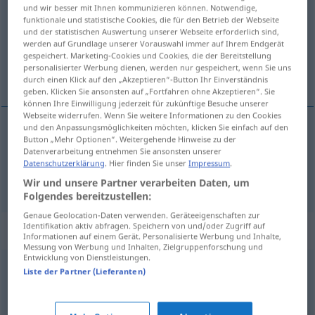
und wir besser mit Ihnen kommunizieren können. Notwendige,
funktionale und statistische Cookies, die für den Betrieb der Webseite
Übersicht aller Übersetzungen
und der statistischen Auswertung unserer Webseite erforderlich sind,
(Für mehr Details die Übersetzung anklicken/antippen)
werden auf Grundlage unserer Vorauswahl immer auf Ihrem Endgerät
gespeichert. Marketing-Cookies und Cookies, die der Bereitstellung
personalisierter Werbung dienen, werden nur gespeichert, wenn Sie uns
beleidigen, kränken
durch einen Klick auf den „Akzeptieren“-Button Ihr Einverständnis
geben. Klicken Sie ansonsten auf „Fortfahren ohne Akzeptieren“. Sie
können Ihre Einwilligung jederzeit für zukünftige Besuche unserer
Webseite widerrufen. Wenn Sie weitere Informationen zu den Cookies
und den Anpassungsmöglichkeiten möchten, klicken Sie einfach auf den
Button „Mehr Optionen“. Weitergehende Hinweise zu der
beleidigen
outrager
Datenverarbeitung entnehmen Sie ansonsten unserer
Datenschutzerklärung
. Hier finden Sie unser
Impressum
.
kränken
outrager
Wir und unsere Partner verarbeiten Daten, um
Folgendes bereitzustellen:
Genaue Geolocation-Daten verwenden. Geräteeigenschaften zur
Identifikation aktiv abfragen. Speichern von und/oder Zugriff auf
Synonyme für "outrager"
Informationen auf einem Gerät. Personalisierte Werbung und Inhalte,
Messung von Werbung und Inhalten, Zielgruppenforschung und
Entwicklung von Dienstleistungen.
Liste der Partner (Lieferanten)
bafouer
,
ridiculiser
,
tromper
,
berner
,
humilier
,
railler
,
persifler
,
vilipender
,
moquer
,
engueuler
,
insulter
,