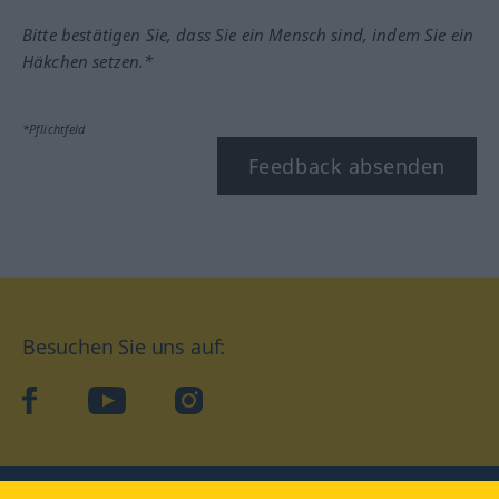
Bitte bestätigen Sie, dass Sie ein Mensch sind, indem Sie ein
Häkchen setzen.*
*Pflichtfeld
Feedback absenden
Besuchen Sie uns auf:
facebook
YouTube
Instagram