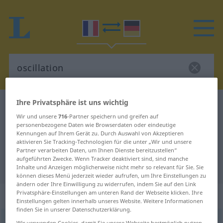
Ihre Privatsphäre ist uns wichtig
Französisch-Deutsch Wörterbuch
oscillation
Wir und unsere
716
-Partner speichern und greifen auf
Französisch-Deutsch Übersetzung
personenbezogene Daten wie Browserdaten oder eindeutige
Kennungen auf Ihrem Gerät zu. Durch Auswahl von Akzeptieren
für "oscillation"
aktivieren Sie Tracking-Technologien für die unter „Wir und unsere
Partner verarbeiten Daten, um Ihnen Dienste bereitzustellen“
aufgeführten Zwecke. Wenn Tracker deaktiviert sind, sind manche
"oscillation" Deutsch Übersetzung
Inhalte und Anzeigen möglicherweise nicht mehr so relevant für Sie. Sie
können dieses Menü jederzeit wieder aufrufen, um Ihre Einstellungen zu
ändern oder Ihre Einwilligung zu widerrufen, indem Sie auf den Link
Privatsphäre-Einstellungen am unteren Rand der Webseite klicken. Ihre
„oscillation“
: féminin
Einstellungen gelten innerhalb unseres Website. Weitere Informationen
finden Sie in unserer Datenschutzerklärung.
oscillation
[ɔsilasjõ]
f
Wir verwenden Cookies, damit Sie unsere Webseite bestmöglich nutzen