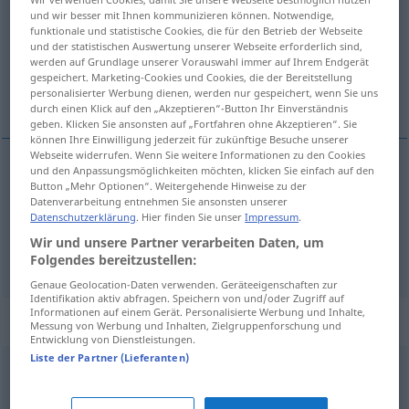
und wir besser mit Ihnen kommunizieren können. Notwendige,
Übersicht aller Übersetzungen
funktionale und statistische Cookies, die für den Betrieb der Webseite
und der statistischen Auswertung unserer Webseite erforderlich sind,
(Für mehr Details die Übersetzung anklicken/antippen)
werden auf Grundlage unserer Vorauswahl immer auf Ihrem Endgerät
gespeichert. Marketing-Cookies und Cookies, die der Bereitstellung
Schwingung
personalisierter Werbung dienen, werden nur gespeichert, wenn Sie uns
Schwankung
durch einen Klick auf den „Akzeptieren“-Button Ihr Einverständnis
geben. Klicken Sie ansonsten auf „Fortfahren ohne Akzeptieren“. Sie
können Ihre Einwilligung jederzeit für zukünftige Besuche unserer
Webseite widerrufen. Wenn Sie weitere Informationen zu den Cookies
und den Anpassungsmöglichkeiten möchten, klicken Sie einfach auf den
Button „Mehr Optionen“. Weitergehende Hinweise zu der
Schwingung
f
oscillation
PHYS
Datenverarbeitung entnehmen Sie ansonsten unserer
Datenschutzerklärung
. Hier finden Sie unser
Impressum
.
Wir und unsere Partner verarbeiten Daten, um
Schwankung
f
oscillation
FIG
Folgendes bereitzustellen:
Genaue Geolocation-Daten verwenden. Geräteeigenschaften zur
Identifikation aktiv abfragen. Speichern von und/oder Zugriff auf
Informationen auf einem Gerät. Personalisierte Werbung und Inhalte,
Synonyme für "oscillation"
Messung von Werbung und Inhalten, Zielgruppenforschung und
Entwicklung von Dienstleistungen.
Liste der Partner (Lieferanten)
amplitude
,
portée
,
variation
,
période
,
écart
,
magnitude
,