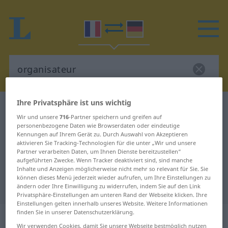
Ihre Privatsphäre ist uns wichtig
Französisch-Deutsch Wörterbuch
organisateur
Wir und unsere
716
-Partner speichern und greifen auf
Französisch-Deutsch Übersetzung
personenbezogene Daten wie Browserdaten oder eindeutige
Kennungen auf Ihrem Gerät zu. Durch Auswahl von Akzeptieren
für "organisateur"
aktivieren Sie Tracking-Technologien für die unter „Wir und unsere
Partner verarbeiten Daten, um Ihnen Dienste bereitzustellen“
aufgeführten Zwecke. Wenn Tracker deaktiviert sind, sind manche
"organisateur" Deutsch
Inhalte und Anzeigen möglicherweise nicht mehr so relevant für Sie. Sie
können dieses Menü jederzeit wieder aufrufen, um Ihre Einstellungen zu
Übersetzung
ändern oder Ihre Einwilligung zu widerrufen, indem Sie auf den Link
Privatsphäre-Einstellungen am unteren Rand der Webseite klicken. Ihre
Einstellungen gelten innerhalb unseres Website. Weitere Informationen
finden Sie in unserer Datenschutzerklärung.
„organisateur“
: masculin
Wir verwenden Cookies, damit Sie unsere Webseite bestmöglich nutzen