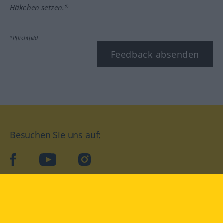
Häkchen setzen.*
*Pflichtfeld
Feedback absenden
Besuchen Sie uns auf:
facebook
YouTube
Instagram
Langenscheidt