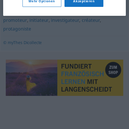
Mehr Optionen
Akzeptieren
animateur
,
âme
,
chef
,
responsable
,
entraîneur
,
moteur
,
présentateur
,
planificateur
,
programmateur
,
minuteur
,
promoteur
,
initiateur
,
investigateur
,
créateur
,
protagoniste
© myThes Dicollecte