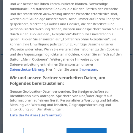
und wir besser mit Ihnen kommunizieren können. Notwendige,
organisateur
[ɔʀganizatœʀ]
m
,
organisatrice
[ɔʀganizatʀis]
f
funktionale und statistische Cookies, die für den Betrieb der Webseite
und der statistischen Auswertung unserer Webseite erforderlich sind,
werden auf Grundlage unserer Vorauswahl immer auf Ihrem Endgerät
Übersicht aller Übersetzungen
gespeichert. Marketing-Cookies und Cookies, die der Bereitstellung
(Für mehr Details die Übersetzung anklicken/antippen)
personalisierter Werbung dienen, werden nur gespeichert, wenn Sie uns
durch einen Klick auf den „Akzeptieren“-Button Ihr Einverständnis
geben. Klicken Sie ansonsten auf „Fortfahren ohne Akzeptieren“. Sie
Organisatorin, Veranstalterin
können Ihre Einwilligung jederzeit für zukünftige Besuche unserer
Webseite widerrufen. Wenn Sie weitere Informationen zu den Cookies
und den Anpassungsmöglichkeiten möchten, klicken Sie einfach auf den
Button „Mehr Optionen“. Weitergehende Hinweise zu der
Datenverarbeitung entnehmen Sie ansonsten unserer
Datenschutzerklärung
. Hier finden Sie unser
Impressum
.
Organisator(in)
m(f)
organisateur
Wir und unsere Partner verarbeiten Daten, um
Folgendes bereitzustellen:
Veranstalter(in)
m(f)
organisateur
Genaue Geolocation-Daten verwenden. Geräteeigenschaften zur
Identifikation aktiv abfragen. Speichern von und/oder Zugriff auf
Informationen auf einem Gerät. Personalisierte Werbung und Inhalte,
Messung von Werbung und Inhalten, Zielgruppenforschung und
Entwicklung von Dienstleistungen.
Synonyme für "organisateur"
Liste der Partner (Lieferanten)