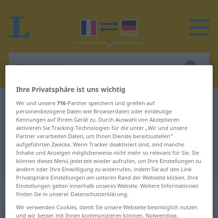
Ihre Privatsphäre ist uns wichtig
Französisch-Deutsch Wörterbuch
manucurer
Wir und unsere
716
-Partner speichern und greifen auf
personenbezogene Daten wie Browserdaten oder eindeutige
Französisch-Deutsch Übersetzung
Kennungen auf Ihrem Gerät zu. Durch Auswahl von Akzeptieren
aktivieren Sie Tracking-Technologien für die unter „Wir und unsere
für "manucurer"
Partner verarbeiten Daten, um Ihnen Dienste bereitzustellen“
aufgeführten Zwecke. Wenn Tracker deaktiviert sind, sind manche
Inhalte und Anzeigen möglicherweise nicht mehr so relevant für Sie. Sie
"manucurer" Deutsch Übersetzung
können dieses Menü jederzeit wieder aufrufen, um Ihre Einstellungen zu
ändern oder Ihre Einwilligung zu widerrufen, indem Sie auf den Link
Privatsphäre-Einstellungen am unteren Rand der Webseite klicken. Ihre
Einstellungen gelten innerhalb unseres Website. Weitere Informationen
„manucurer“
: verbe transitif
finden Sie in unserer Datenschutzerklärung.
Wir verwenden Cookies, damit Sie unsere Webseite bestmöglich nutzen
und wir besser mit Ihnen kommunizieren können. Notwendige,
manucurer
[manykyʀe]
v/t