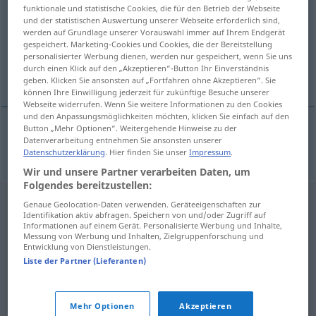
funktionale und statistische Cookies, die für den Betrieb der Webseite
und der statistischen Auswertung unserer Webseite erforderlich sind,
Übersicht aller Übersetzungen
werden auf Grundlage unserer Vorauswahl immer auf Ihrem Endgerät
(Für mehr Details die Übersetzung anklicken/antippen)
gespeichert. Marketing-Cookies und Cookies, die der Bereitstellung
personalisierter Werbung dienen, werden nur gespeichert, wenn Sie uns
durch einen Klick auf den „Akzeptieren“-Button Ihr Einverständnis
maniküren
geben. Klicken Sie ansonsten auf „Fortfahren ohne Akzeptieren“. Sie
können Ihre Einwilligung jederzeit für zukünftige Besuche unserer
Webseite widerrufen. Wenn Sie weitere Informationen zu den Cookies
und den Anpassungsmöglichkeiten möchten, klicken Sie einfach auf den
Button „Mehr Optionen“. Weitergehende Hinweise zu der
Datenverarbeitung entnehmen Sie ansonsten unserer
maniküren
manucurer
Datenschutzerklärung
. Hier finden Sie unser
Impressum
.
Wir und unsere Partner verarbeiten Daten, um
Folgendes bereitzustellen:
Genaue Geolocation-Daten verwenden. Geräteeigenschaften zur
Identifikation aktiv abfragen. Speichern von und/oder Zugriff auf
Informationen auf einem Gerät. Personalisierte Werbung und Inhalte,
Messung von Werbung und Inhalten, Zielgruppenforschung und
Entwicklung von Dienstleistungen.
Liste der Partner (Lieferanten)
Mehr Optionen
Akzeptieren