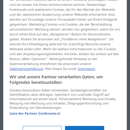
und wir besser mit Ihnen kommunizieren können. Notwendige,
funktionale und statistische Cookies, die für den Betrieb der Webseite
Übersicht aller Übersetzungen
und der statistischen Auswertung unserer Webseite erforderlich sind,
(Für mehr Details die Übersetzung anklicken/antippen)
werden auf Grundlage unserer Vorauswahl immer auf Ihrem Endgerät
gespeichert. Marketing-Cookies und Cookies, die der Bereitstellung
personalisierter Werbung dienen, werden nur gespeichert, wenn Sie uns
Spültuch, Spüllappen, Abwaschlappen
durch einen Klick auf den „Akzeptieren“-Button Ihr Einverständnis
geben. Klicken Sie ansonsten auf „Fortfahren ohne Akzeptieren“. Sie
können Ihre Einwilligung jederzeit für zukünftige Besuche unserer
Waschlappen
Webseite widerrufen. Wenn Sie weitere Informationen zu den Cookies
und den Anpassungsmöglichkeiten möchten, klicken Sie einfach auf den
Button „Mehr Optionen“. Weitergehende Hinweise zu der
Datenverarbeitung entnehmen Sie ansonsten unserer
Datenschutzerklärung
. Hier finden Sie unser
Impressum
.
Spültuch
n
lavette
Wir und unsere Partner verarbeiten Daten, um
Folgendes bereitzustellen:
Spüllappen
m
lavette
Genaue Geolocation-Daten verwenden. Geräteeigenschaften zur
Identifikation aktiv abfragen. Speichern von und/oder Zugriff auf
Informationen auf einem Gerät. Personalisierte Werbung und Inhalte,
Abwaschlappen
m
lavette
Messung von Werbung und Inhalten, Zielgruppenforschung und
Entwicklung von Dienstleistungen.
Liste der Partner (Lieferanten)
Waschlappen
m
lavette
(≈ homme mou)
FAM
FIG