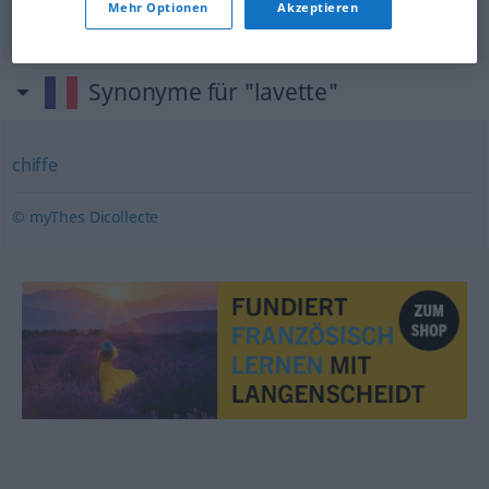
Mehr Optionen
Akzeptieren
Synonyme für "lavette"
chiffe
© myThes Dicollecte