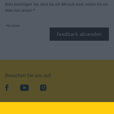
Bitte bestätigen Sie, dass Sie ein Mensch sind, indem Sie ein
Häkchen setzen.*
*Pflichtfeld
Feedback absenden
Besuchen Sie uns auf:
facebook
YouTube
Instagram