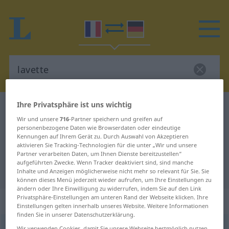
Ihre Privatsphäre ist uns wichtig
Französisch-Deutsch Wörterbuch
lavette
Wir und unsere
716
-Partner speichern und greifen auf
Französisch-Deutsch Übersetzung
personenbezogene Daten wie Browserdaten oder eindeutige
Kennungen auf Ihrem Gerät zu. Durch Auswahl von Akzeptieren
für "lavette"
aktivieren Sie Tracking-Technologien für die unter „Wir und unsere
Partner verarbeiten Daten, um Ihnen Dienste bereitzustellen“
aufgeführten Zwecke. Wenn Tracker deaktiviert sind, sind manche
"lavette" Deutsch Übersetzung
Inhalte und Anzeigen möglicherweise nicht mehr so relevant für Sie. Sie
können dieses Menü jederzeit wieder aufrufen, um Ihre Einstellungen zu
ändern oder Ihre Einwilligung zu widerrufen, indem Sie auf den Link
Privatsphäre-Einstellungen am unteren Rand der Webseite klicken. Ihre
„lavette“
: féminin
Einstellungen gelten innerhalb unseres Website. Weitere Informationen
finden Sie in unserer Datenschutzerklärung.
lavette
[lavɛt]
f
Wir verwenden Cookies, damit Sie unsere Webseite bestmöglich nutzen