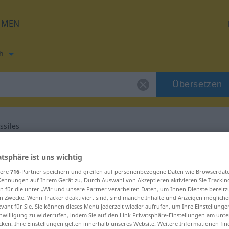
HMEN
h
Übersetzen
ssiles
ng für "lance-missiles"
atsphäre ist uns wichtig
sere
716
-Partner speichern und greifen auf personenbezogene Daten wie Browserdat
setzung
Kennungen auf Ihrem Gerät zu. Durch Auswahl von Akzeptieren aktivieren Sie Trackin
n für die unter „Wir und unsere Partner verarbeiten Daten, um Ihnen Dienste bereitz
n Zwecke. Wenn Tracker deaktiviert sind, sind manche Inhalte und Anzeigen mögliche
evant für Sie. Sie können dieses Menü jederzeit wieder aufrufen, um Ihre Einstellung
inwilligung zu widerrufen, indem Sie auf den Link Privatsphäre-Einstellungen am unt
cken. Ihre Einstellungen gelten innerhalb unseres Website. Weitere Informationen fin