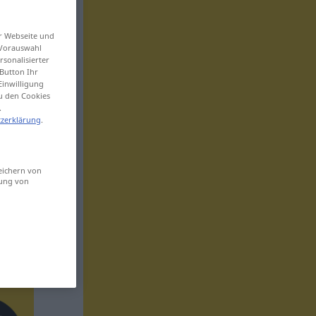
er Webseite und
 Vorauswahl
sonalisierter
Button Ihr
Einwilligung
zu den Cookies
.
zerklärung
.
eichern von
sung von