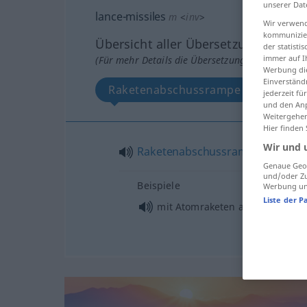
unserer Dat
lance-missiles
m
<
inv
>
Wir verwend
kommunizier
Übersicht aller Übersetzungen
der statist
immer auf I
(Für mehr Details die Übersetzung anklicken/an
Werbung die
Einverständ
Raketenabschussrampe
jederzeit f
und den Anp
Weitergehen
Hier finden
Wir und 
Raketenabschussrampe
f
Genaue Geol
und/oder Zu
Beispiele
Werbung und
Liste der P
mit Atomraketen ausgerüstete