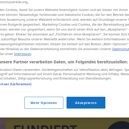
enschutzerklärung.
en Cookies, damit Sie unsere Webseite bestmöglich nutzen und wir besser mit Ihnen
en können. Notwendige, funktionale und statistische Cookies, die für den Betrieb d
ischen Auswertung unserer Webseite erforderlich sind, werden auf Grundlage unserer
hrem Endgerät gespeichert. Marketing-Cookies und Cookies, die der Bereitstellung per
tippen)
nen, werden nur gespeichert, wenn Sie uns durch einen Klick auf den „Akzeptieren“-
nis geben. Klicken Sie ansonsten auf „Fortfahren ohne Akzeptieren“. Sie können Ihre 
ür zukünftige Besuche unserer Webseite widerrufen. Wenn Sie weitere Informationen 
assungsmöglichkeiten möchten, klicken Sie einfach auf den Button „Mehr Optionen“
de Hinweise zu der Datenverarbeitung entnehmen Sie ansonsten unserer
Datenschut
 Sie unser
Impressum
.
unsere Partner verarbeiten Daten, um Folgendes bereitzustellen:
lance-missiles
ocation-Daten verwenden. Geräteeigenschaften zur Identifikation aktiv abfragen. Sp
griff auf Informationen auf einem Gerät. Personalisierte Werbung und Inhalte, Mes
 Inhalten, Zielgruppenforschung und Entwicklung von Dienstleistungen.
artner (Lieferanten)
m
s
Unterseeboot
sous-marin
nucléaire
lance-
adjt
missiles
Mehr Optionen
Akzeptieren