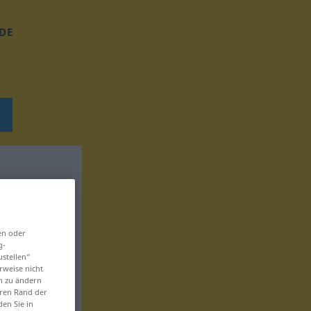
DE
en oder
g-
ustellen“
rweise nicht
en zu ändern
eren Rand der
den Sie in