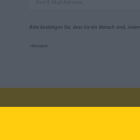
Bitte bestätigen Sie, dass Sie ein Mensch sind, inde
*Pflichtfeld
Besuchen Sie uns auf:
faceb