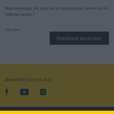
Bitte bestätigen Sie, dass Sie ein Mensch sind, indem Sie ein
Häkchen setzen.*
*Pflichtfeld
Feedback absenden
Besuchen Sie uns auf:
facebook
YouTube
Instagram