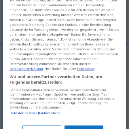
und wir besser mit Ihnen kommunizieren können. Notwendige,
Übersicht aller Übersetzungen
funktionale und statistische Cookies, die für den Betrieb der Webseite
und der statistischen Auswertung unserer Webseite erforderlich sind,
(Für mehr Details die Übersetzung anklicken/antippen)
werden auf Grundlage unserer Vorauswahl immer auf Ihrem Endgerät
gespeichert. Marketing-Cookies und Cookies, die der Bereitstellung
Walzwerkarbeiter
personalisierter Werbung dienen, werden nur gespeichert, wenn Sie uns
durch einen Klick auf den „Akzeptieren“-Button Ihr Einverständnis
geben. Klicken Sie ansonsten auf „Fortfahren ohne Akzeptieren“. Sie
können Ihre Einwilligung jederzeit für zukünftige Besuche unserer
Webseite widerrufen. Wenn Sie weitere Informationen zu den Cookies
und den Anpassungsmöglichkeiten möchten, klicken Sie einfach auf den
Button „Mehr Optionen“. Weitergehende Hinweise zu der
Walzwerkarbeiter
m
lamineur
Datenverarbeitung entnehmen Sie ansonsten unserer
Datenschutzerklärung
. Hier finden Sie unser
Impressum
.
Wir und unsere Partner verarbeiten Daten, um
„lamineur“
: adjectif (qualificatif)
Folgendes bereitzustellen:
Genaue Geolocation-Daten verwenden. Geräteeigenschaften zur
Identifikation aktiv abfragen. Speichern von und/oder Zugriff auf
lamineur
[laminœʀ]
adj
Informationen auf einem Gerät. Personalisierte Werbung und Inhalte,
Messung von Werbung und Inhalten, Zielgruppenforschung und
Übersicht aller Übersetzungen
Entwicklung von Dienstleistungen.
Liste der Partner (Lieferanten)
(Für mehr Details die Übersetzung anklicken/antippen)
Walzzylinder...