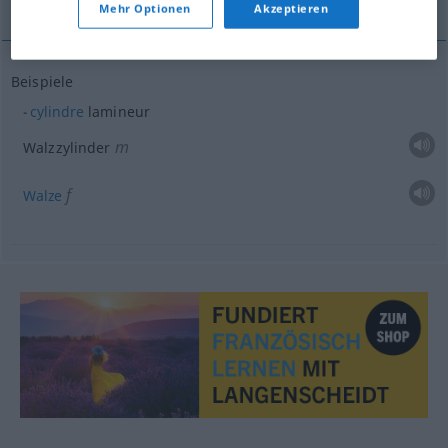
Mehr Optionen
Akzeptieren
Beispiele
cylindre
lamineur
m
Walzzylinder
f
Walze