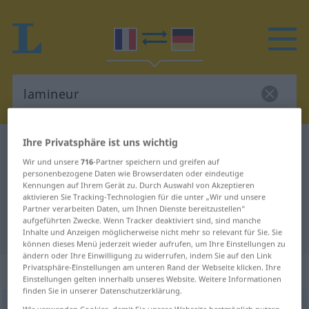
Ihre Privatsphäre ist uns wichtig
Französisch-Deutsch Wörterbuch
lamineur
Wir und unsere
716
-Partner speichern und greifen auf
Französisch-Deutsch Übersetzung
personenbezogene Daten wie Browserdaten oder eindeutige
Kennungen auf Ihrem Gerät zu. Durch Auswahl von Akzeptieren
für "lamineur"
aktivieren Sie Tracking-Technologien für die unter „Wir und unsere
Partner verarbeiten Daten, um Ihnen Dienste bereitzustellen“
aufgeführten Zwecke. Wenn Tracker deaktiviert sind, sind manche
"lamineur" Deutsch Übersetzung
Inhalte und Anzeigen möglicherweise nicht mehr so relevant für Sie. Sie
können dieses Menü jederzeit wieder aufrufen, um Ihre Einstellungen zu
ändern oder Ihre Einwilligung zu widerrufen, indem Sie auf den Link
„lamineur“
: masculin
Privatsphäre-Einstellungen am unteren Rand der Webseite klicken. Ihre
Einstellungen gelten innerhalb unseres Website. Weitere Informationen
finden Sie in unserer Datenschutzerklärung.
lamineur
[laminœʀ]
m
Wir verwenden Cookies, damit Sie unsere Webseite bestmöglich nutzen