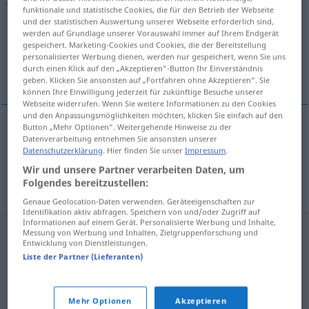
funktionale und statistische Cookies, die für den Betrieb der Webseite
und der statistischen Auswertung unserer Webseite erforderlich sind,
Übersicht aller Übersetzungen
werden auf Grundlage unserer Vorauswahl immer auf Ihrem Endgerät
(Für mehr Details die Übersetzung anklicken/antippen)
gespeichert. Marketing-Cookies und Cookies, die der Bereitstellung
personalisierter Werbung dienen, werden nur gespeichert, wenn Sie uns
durch einen Klick auf den „Akzeptieren“-Button Ihr Einverständnis
Mitglied, Angehöriger
geben. Klicken Sie ansonsten auf „Fortfahren ohne Akzeptieren“. Sie
können Ihre Einwilligung jederzeit für zukünftige Besuche unserer
Webseite widerrufen. Wenn Sie weitere Informationen zu den Cookies
und den Anpassungsmöglichkeiten möchten, klicken Sie einfach auf den
Button „Mehr Optionen“. Weitergehende Hinweise zu der
Datenverarbeitung entnehmen Sie ansonsten unserer
Mitglied
n
jociste
Datenschutzerklärung
. Hier finden Sie unser
Impressum
.
Wir und unsere Partner verarbeiten Daten, um
Angehörige(r)
m/f(m)
der JOC
jociste
Folgendes bereitzustellen:
Genaue Geolocation-Daten verwenden. Geräteeigenschaften zur
Identifikation aktiv abfragen. Speichern von und/oder Zugriff auf
Informationen auf einem Gerät. Personalisierte Werbung und Inhalte,
Messung von Werbung und Inhalten, Zielgruppenforschung und
Entwicklung von Dienstleistungen.
Liste der Partner (Lieferanten)
Mehr Optionen
Akzeptieren