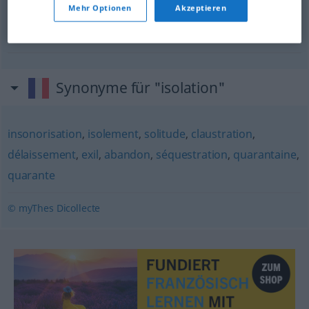
Mehr Optionen
Akzeptieren
f
isolation
phonique
Schalldämmung
f
Synonyme für "isolation"
insonorisation
,
isolement
,
solitude
,
claustration
,
délaissement
,
exil
,
abandon
,
séquestration
,
quarantaine
,
quarante
© myThes Dicollecte