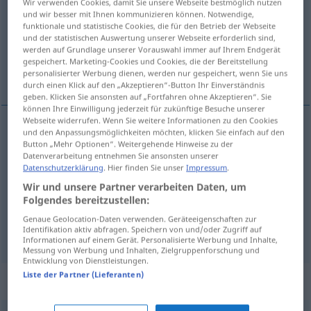
Wir verwenden Cookies, damit Sie unsere Webseite bestmöglich nutzen
und wir besser mit Ihnen kommunizieren können. Notwendige,
Übersicht aller Übersetzungen
funktionale und statistische Cookies, die für den Betrieb der Webseite
und der statistischen Auswertung unserer Webseite erforderlich sind,
(Für mehr Details die Übersetzung anklicken/antippen)
werden auf Grundlage unserer Vorauswahl immer auf Ihrem Endgerät
gespeichert. Marketing-Cookies und Cookies, die der Bereitstellung
Isolierung, Isolation, Dämmung
personalisierter Werbung dienen, werden nur gespeichert, wenn Sie uns
durch einen Klick auf den „Akzeptieren“-Button Ihr Einverständnis
geben. Klicken Sie ansonsten auf „Fortfahren ohne Akzeptieren“. Sie
können Ihre Einwilligung jederzeit für zukünftige Besuche unserer
Webseite widerrufen. Wenn Sie weitere Informationen zu den Cookies
und den Anpassungsmöglichkeiten möchten, klicken Sie einfach auf den
Isolierung
f
isolation
Button „Mehr Optionen“. Weitergehende Hinweise zu der
Datenverarbeitung entnehmen Sie ansonsten unserer
Datenschutzerklärung
. Hier finden Sie unser
Impressum
.
Isolation
f
isolation
Wir und unsere Partner verarbeiten Daten, um
Folgendes bereitzustellen:
Dämmung
f
isolation
Genaue Geolocation-Daten verwenden. Geräteeigenschaften zur
Identifikation aktiv abfragen. Speichern von und/oder Zugriff auf
Informationen auf einem Gerät. Personalisierte Werbung und Inhalte,
Messung von Werbung und Inhalten, Zielgruppenforschung und
Entwicklung von Dienstleistungen.
Liste der Partner (Lieferanten)
Beispielsätze für "isolation"