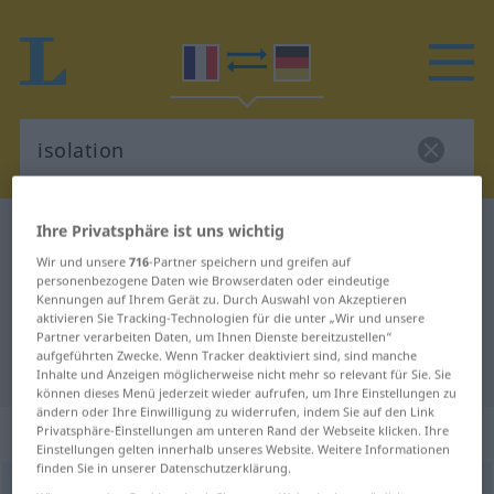
Ihre Privatsphäre ist uns wichtig
Französisch-Deutsch Wörterbuch
isolation
Wir und unsere
716
-Partner speichern und greifen auf
Französisch-Deutsch Übersetzung
personenbezogene Daten wie Browserdaten oder eindeutige
für "isolation"
Kennungen auf Ihrem Gerät zu. Durch Auswahl von Akzeptieren
aktivieren Sie Tracking-Technologien für die unter „Wir und unsere
Partner verarbeiten Daten, um Ihnen Dienste bereitzustellen“
aufgeführten Zwecke. Wenn Tracker deaktiviert sind, sind manche
"isolation" Deutsch Übersetzung
Inhalte und Anzeigen möglicherweise nicht mehr so relevant für Sie. Sie
können dieses Menü jederzeit wieder aufrufen, um Ihre Einstellungen zu
ändern oder Ihre Einwilligung zu widerrufen, indem Sie auf den Link
„isolation“
: féminin
Privatsphäre-Einstellungen am unteren Rand der Webseite klicken. Ihre
Einstellungen gelten innerhalb unseres Website. Weitere Informationen
finden Sie in unserer Datenschutzerklärung.
isolation
[izɔlasjõ]
f