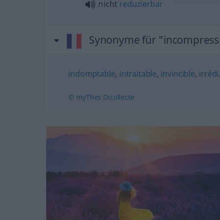
nicht
reduzierbar
Synonyme für "incompress
indomptable
,
intraitable
,
invincible
,
irréd
© myThes Dicollecte