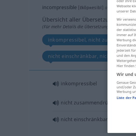
oder Ihre E
Webseite kli
incompressible
[ɛ̃kõpʀesibl]
adj
unserer Dat
Übersicht aller Übersetzungen
Wir verwend
kommunizier
(Für mehr Details die Übersetzung anklicken/an
der statist
immer auf I
inkompressibel, nicht zusammendr
Werbung die
Einverständ
jederzeit f
nicht einschränkbar, nicht reduzier
und den Anp
Weitergehen
Hier finden
Wir und 
inkompressibel
Genaue Geol
und/oder Zu
Werbung und
Liste der P
nicht zusammendrückbar
nicht einschränkbar