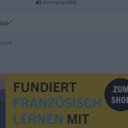
incompressible
ible"
uctible