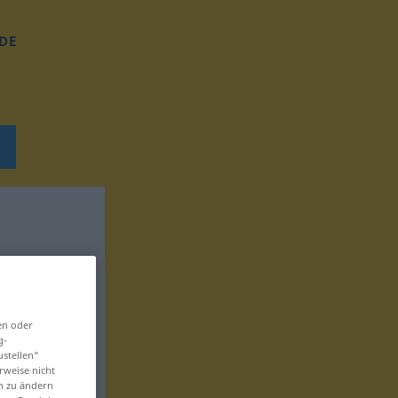
DE
en oder
g-
ustellen“
rweise nicht
en zu ändern