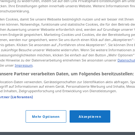
inwilligung zu widerrufen, indem Sie auf den Link Privatsphäre-Einstellungen am unt
cken. Ihre Einstellungen gelten innerhalb unseres Website. Weitere Informationen fin
enschutzerklärung.
en Cookies, damit Sie unsere Webseite bestmöglich nutzen und wir besser mit Ihnen
en können. Notwendige, funktionale und statistische Cookies, die für den Betrieb d
tippen)
ischen Auswertung unserer Webseite erforderlich sind, werden auf Grundlage unserer
hrem Endgerät gespeichert. Marketing-Cookies und Cookies, die der Bereitstellung per
ückbar
nen, werden nur gespeichert, wenn Sie uns durch einen Klick auf den „Akzeptieren“-
nis geben. Klicken Sie ansonsten auf „Fortfahren ohne Akzeptieren“. Sie können Ihre 
ür zukünftige Besuche unserer Webseite widerrufen. Wenn Sie weitere Informationen 
bar
assungsmöglichkeiten möchten, klicken Sie einfach auf den Button „Mehr Optionen“
de Hinweise zu der Datenverarbeitung entnehmen Sie ansonsten unserer
Datenschut
 Sie unser
Impressum
.
unsere Partner verarbeiten Daten, um Folgendes bereitzustellen:
incompressible
ocation-Daten verwenden. Geräteeigenschaften zur Identifikation aktiv abfragen. Sp
PHYS
griff auf Informationen auf einem Gerät. Personalisierte Werbung und Inhalte, Mes
 Inhalten, Zielgruppenforschung und Entwicklung von Dienstleistungen.
artner (Lieferanten)
incompressible
Mehr Optionen
Akzeptieren
incompressible
dépense
FIN