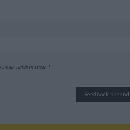
m Sie ein Häkchen setzen.*
Feedback absend