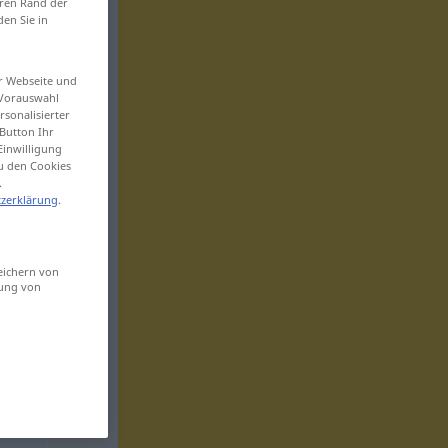
eren Rand der
den Sie in
er Webseite und
 Vorauswahl
sonalisierter
Button Ihr
Einwilligung
zu den Cookies
.
zerklärung
.
eichern von
sung von