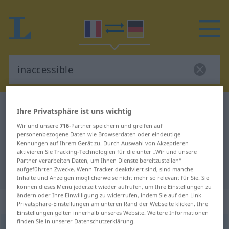
Französisch-Deutsch Wörterbuch
inaccessible
Ihre Privatsphäre ist uns wichtig
Französisch-Deutsch Übersetzung
Wir und unsere
716
-Partner speichern und greifen auf
personenbezogene Daten wie Browserdaten oder eindeutige
für "inaccessible"
Kennungen auf Ihrem Gerät zu. Durch Auswahl von Akzeptieren
aktivieren Sie Tracking-Technologien für die unter „Wir und unsere
Partner verarbeiten Daten, um Ihnen Dienste bereitzustellen“
"inaccessible" Deutsch Übersetzung
aufgeführten Zwecke. Wenn Tracker deaktiviert sind, sind manche
Inhalte und Anzeigen möglicherweise nicht mehr so relevant für Sie. Sie
können dieses Menü jederzeit wieder aufrufen, um Ihre Einstellungen zu
ändern oder Ihre Einwilligung zu widerrufen, indem Sie auf den Link
„inaccessible“
: adjectif (qualificatif)
Privatsphäre-Einstellungen am unteren Rand der Webseite klicken. Ihre
Einstellungen gelten innerhalb unseres Website. Weitere Informationen
finden Sie in unserer Datenschutzerklärung.
inaccessible
[inaksesibl]
adj