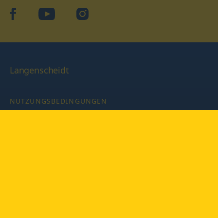
facebook
YouTube
Instagram
Langenscheidt
NUTZUNGSBEDINGUNGEN
DATENSCHUTZBESTIMMUNGEN
IMPRESSUM
PRIVATSPHÄRE-EINSTELLUNGEN
LATEINWÖRTERBUCH MIT CODE
Copyright © 2026 PONS Langenscheidt GmbH, Alle Rechte
vorbehalten.