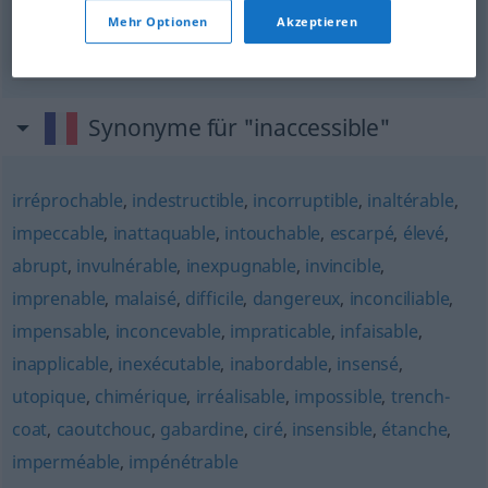
unzugänglich
inaccessible
Mehr Optionen
Akzeptieren
Synonyme für "inaccessible"
irréprochable
,
indestructible
,
incorruptible
,
inaltérable
,
impeccable
,
inattaquable
,
intouchable
,
escarpé
,
élevé
,
abrupt
,
invulnérable
,
inexpugnable
,
invincible
,
imprenable
,
malaisé
,
difficile
,
dangereux
,
inconciliable
,
impensable
,
inconcevable
,
impraticable
,
infaisable
,
inapplicable
,
inexécutable
,
inabordable
,
insensé
,
utopique
,
chimérique
,
irréalisable
,
impossible
,
trench-
coat
,
caoutchouc
,
gabardine
,
ciré
,
insensible
,
étanche
,
imperméable
,
impénétrable