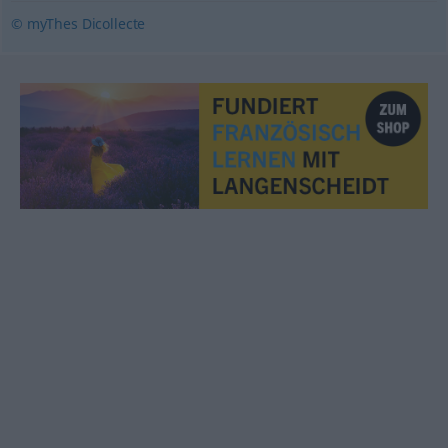
© myThes Dicollecte