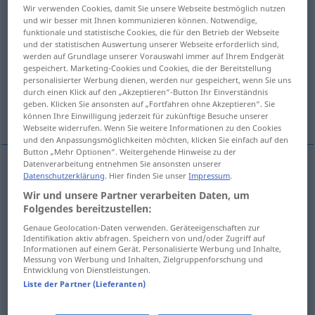
Wir verwenden Cookies, damit Sie unsere Webseite bestmöglich nutzen
und wir besser mit Ihnen kommunizieren können. Notwendige,
Übersicht aller Übersetzungen
funktionale und statistische Cookies, die für den Betrieb der Webseite
(Für mehr Details die Übersetzung anklicken/antippen)
und der statistischen Auswertung unserer Webseite erforderlich sind,
werden auf Grundlage unserer Vorauswahl immer auf Ihrem Endgerät
gespeichert. Marketing-Cookies und Cookies, die der Bereitstellung
unerreichbar, unzugänglich
personalisierter Werbung dienen, werden nur gespeichert, wenn Sie uns
durch einen Klick auf den „Akzeptieren“-Button Ihr Einverständnis
geben. Klicken Sie ansonsten auf „Fortfahren ohne Akzeptieren“. Sie
unnahbar, unzugänglich
können Ihre Einwilligung jederzeit für zukünftige Besuche unserer
Webseite widerrufen. Wenn Sie weitere Informationen zu den Cookies
und den Anpassungsmöglichkeiten möchten, klicken Sie einfach auf den
Button „Mehr Optionen“. Weitergehende Hinweise zu der
Datenverarbeitung entnehmen Sie ansonsten unserer
Datenschutzerklärung
. Hier finden Sie unser
Impressum
.
unerreichbar
(
für jemanden
)
inaccessible
à
qn
Wir und unsere Partner verarbeiten Daten, um
lieu, but
a.
Folgendes bereitzustellen:
FIG
Genaue Geolocation-Daten verwenden. Geräteeigenschaften zur
Identifikation aktiv abfragen. Speichern von und/oder Zugriff auf
unzugänglich
inaccessible
texte
a.
FIG
Informationen auf einem Gerät. Personalisierte Werbung und Inhalte,
Messung von Werbung und Inhalten, Zielgruppenforschung und
Entwicklung von Dienstleistungen.
Liste der Partner (Lieferanten)
unnahbar
inaccessible
personne