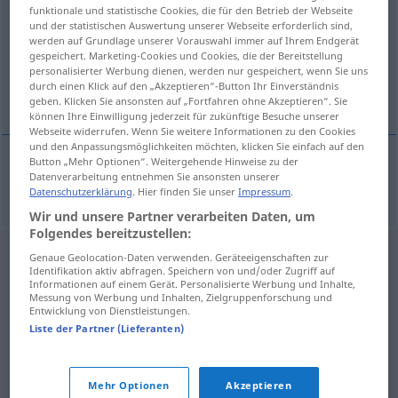
funktionale und statistische Cookies, die für den Betrieb der Webseite
und der statistischen Auswertung unserer Webseite erforderlich sind,
Übersicht aller Übersetzungen
werden auf Grundlage unserer Vorauswahl immer auf Ihrem Endgerät
(Für mehr Details die Übersetzung anklicken/antippen)
gespeichert. Marketing-Cookies und Cookies, die der Bereitstellung
personalisierter Werbung dienen, werden nur gespeichert, wenn Sie uns
durch einen Klick auf den „Akzeptieren“-Button Ihr Einverständnis
Hydrid
geben. Klicken Sie ansonsten auf „Fortfahren ohne Akzeptieren“. Sie
können Ihre Einwilligung jederzeit für zukünftige Besuche unserer
Webseite widerrufen. Wenn Sie weitere Informationen zu den Cookies
und den Anpassungsmöglichkeiten möchten, klicken Sie einfach auf den
Button „Mehr Optionen“. Weitergehende Hinweise zu der
Datenverarbeitung entnehmen Sie ansonsten unserer
Hydrid
n
hydrure
CHIM
Datenschutzerklärung
. Hier finden Sie unser
Impressum
.
Wir und unsere Partner verarbeiten Daten, um
Folgendes bereitzustellen:
Genaue Geolocation-Daten verwenden. Geräteeigenschaften zur
Identifikation aktiv abfragen. Speichern von und/oder Zugriff auf
Informationen auf einem Gerät. Personalisierte Werbung und Inhalte,
Messung von Werbung und Inhalten, Zielgruppenforschung und
Entwicklung von Dienstleistungen.
Liste der Partner (Lieferanten)
Mehr Optionen
Akzeptieren