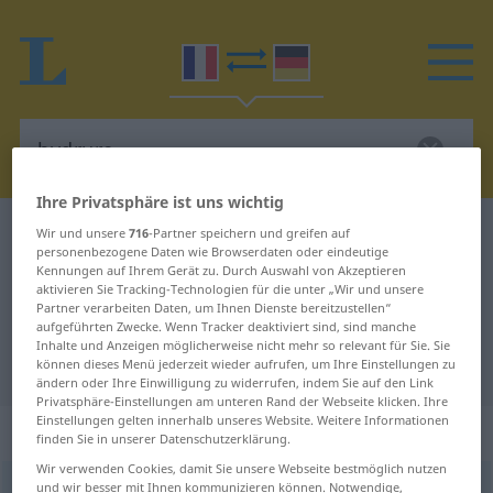
Ihre Privatsphäre ist uns wichtig
Französisch-Deutsch Wörterbuch
hydrure
Wir und unsere
716
-Partner speichern und greifen auf
personenbezogene Daten wie Browserdaten oder eindeutige
Französisch-Deutsch Übersetzung
Kennungen auf Ihrem Gerät zu. Durch Auswahl von Akzeptieren
aktivieren Sie Tracking-Technologien für die unter „Wir und unsere
für "hydrure"
Partner verarbeiten Daten, um Ihnen Dienste bereitzustellen“
aufgeführten Zwecke. Wenn Tracker deaktiviert sind, sind manche
Inhalte und Anzeigen möglicherweise nicht mehr so relevant für Sie. Sie
"hydrure" Deutsch Übersetzung
können dieses Menü jederzeit wieder aufrufen, um Ihre Einstellungen zu
ändern oder Ihre Einwilligung zu widerrufen, indem Sie auf den Link
Privatsphäre-Einstellungen am unteren Rand der Webseite klicken. Ihre
Einstellungen gelten innerhalb unseres Website. Weitere Informationen
„hydrure“
: masculin
finden Sie in unserer Datenschutzerklärung.
Wir verwenden Cookies, damit Sie unsere Webseite bestmöglich nutzen
und wir besser mit Ihnen kommunizieren können. Notwendige,
hydrure
[idʀyʀ]
m