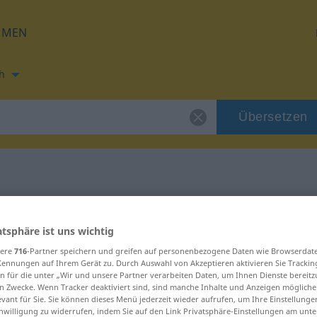
HMEN
h
Übersetzen
ng für "hurlant"
atsphäre ist uns wichtig
g
sere
716
-Partner speichern und greifen auf personenbezogene Daten wie Browserdat
Kennungen auf Ihrem Gerät zu. Durch Auswahl von Akzeptieren aktivieren Sie Trackin
n für die unter „Wir und unsere Partner verarbeiten Daten, um Ihnen Dienste bereitz
n Zwecke. Wenn Tracker deaktiviert sind, sind manche Inhalte und Anzeigen mögliche
if)
evant für Sie. Sie können dieses Menü jederzeit wieder aufrufen, um Ihre Einstellung
inwilligung zu widerrufen, indem Sie auf den Link Privatsphäre-Einstellungen am unt