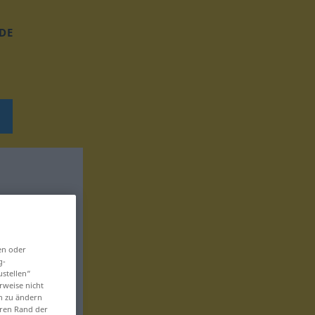
DE
en oder
g-
ustellen“
rweise nicht
en zu ändern
eren Rand der