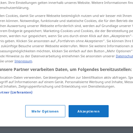
cken. Ihre Einstellungen gelten innerhalb unseres Website. Weitere Informationen fin
enschutzerklärung.
en Cookies, damit Sie unsere Webseite bestmöglich nutzen und wir besser mit Ihnen
en können. Notwendige, funktionale und statistische Cookies, die für den Betrieb d
tippen)
ischen Auswertung unserer Webseite erforderlich sind, werden auf Grundlage unserer
hrem Endgerät gespeichert. Marketing-Cookies und Cookies, die der Bereitstellung per
nen, werden nur gespeichert, wenn Sie uns durch einen Klick auf den „Akzeptieren“-
nis geben. Klicken Sie ansonsten auf „Fortfahren ohne Akzeptieren“. Sie können Ihre 
ür zukünftige Besuche unserer Webseite widerrufen. Wenn Sie weitere Informationen 
assungsmöglichkeiten möchten, klicken Sie einfach auf den Button „Mehr Optionen“
de Hinweise zu der Datenverarbeitung entnehmen Sie ansonsten unserer
Datenschut
 Sie unser
Impressum
.
hurlant
foule
unsere Partner verarbeiten Daten, um Folgendes bereitzustellen:
ocation-Daten verwenden. Geräteeigenschaften zur Identifikation aktiv abfragen. Sp
griff auf Informationen auf einem Gerät. Personalisierte Werbung und Inhalte, Mes
hurlant
 Inhalten, Zielgruppenforschung und Entwicklung von Dienstleistungen.
artner (Lieferanten)
hurlant
meute de loups
Mehr Optionen
Akzeptieren