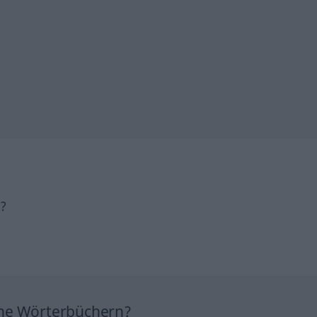
h?
ine Wörterbüchern?