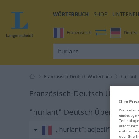
WÖRTERBUCH
SHOP
UNTERNE
Französisch
Deutsc
Französisch-Deutsch Wörterbuch
hurlant
Französisch-Deutsch Übersetzu
Ihre Priv
"hurlant" Deutsch Übersetzun
Wir und un
eindeutige 
Technologie
aufgeführte
„hurlant“
: adjectif (qualificat
mehr so rel
oder Ihre E