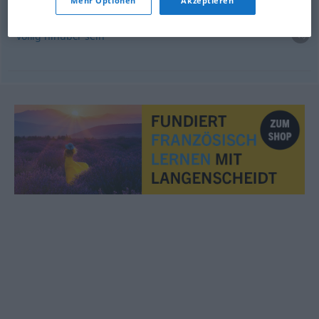
Mehr Optionen
Akzeptieren
être
complètement
HS
<
>
FAM
ADJT
völlig
hinüber
sein