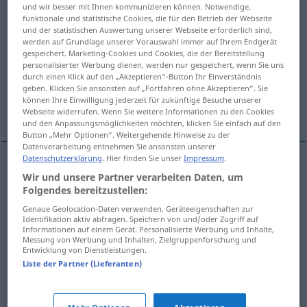
und wir besser mit Ihnen kommunizieren können. Notwendige,
funktionale und statistische Cookies, die für den Betrieb der Webseite
Übersicht aller Übersetzungen
und der statistischen Auswertung unserer Webseite erforderlich sind,
werden auf Grundlage unserer Vorauswahl immer auf Ihrem Endgerät
(Für mehr Details die Übersetzung anklicken/antippen)
gespeichert. Marketing-Cookies und Cookies, die der Bereitstellung
personalisierter Werbung dienen, werden nur gespeichert, wenn Sie uns
kaputt sein
völlig kaputt sein
durch einen Klick auf den „Akzeptieren“-Button Ihr Einverständnis
geben. Klicken Sie ansonsten auf „Fortfahren ohne Akzeptieren“. Sie
können Ihre Einwilligung jederzeit für zukünftige Besuche unserer
völlig hinüber sein
Webseite widerrufen. Wenn Sie weitere Informationen zu den Cookies
und den Anpassungsmöglichkeiten möchten, klicken Sie einfach auf den
Button „Mehr Optionen“. Weitergehende Hinweise zu der
Datenverarbeitung entnehmen Sie ansonsten unserer
Datenschutzerklärung
. Hier finden Sie unser
Impressum
.
Beispiele
Wir und unsere Partner verarbeiten Daten, um
Folgendes bereitzustellen:
être HS
appareil, personne
<
>
ADJT
Genaue Geolocation-Daten verwenden. Geräteeigenschaften zur
kaputt
sein
Identifikation aktiv abfragen. Speichern von und/oder Zugriff auf
Informationen auf einem Gerät. Personalisierte Werbung und Inhalte,
Messung von Werbung und Inhalten, Zielgruppenforschung und
Entwicklung von Dienstleistungen.
être
complètement
HS
<
>
ADJT
Liste der Partner (Lieferanten)
völlig
kaputt
sein