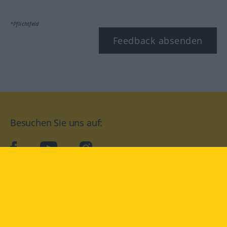
*Pflichtfeld
Feedback absenden
Besuchen Sie uns auf:
facebook
YouTube
Instagram
Langenscheidt