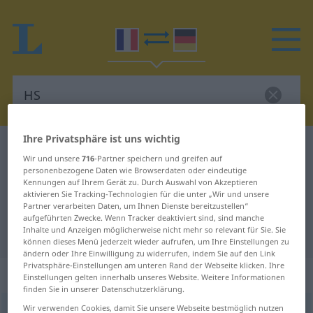
Ihre Privatsphäre ist uns wichtig
Französisch-Deutsch Wörterbuch
HS
Wir und unsere
716
-Partner speichern und greifen auf
Französisch-Deutsch Übersetzung
personenbezogene Daten wie Browserdaten oder eindeutige
Kennungen auf Ihrem Gerät zu. Durch Auswahl von Akzeptieren
für "HS"
aktivieren Sie Tracking-Technologien für die unter „Wir und unsere
Partner verarbeiten Daten, um Ihnen Dienste bereitzustellen“
aufgeführten Zwecke. Wenn Tracker deaktiviert sind, sind manche
Inhalte und Anzeigen möglicherweise nicht mehr so relevant für Sie. Sie
"HS" Deutsch Übersetzung
können dieses Menü jederzeit wieder aufrufen, um Ihre Einstellungen zu
ändern oder Ihre Einwilligung zu widerrufen, indem Sie auf den Link
Privatsphäre-Einstellungen am unteren Rand der Webseite klicken. Ihre
„HS“
: abréviation
Einstellungen gelten innerhalb unseres Website. Weitere Informationen
finden Sie in unserer Datenschutzerklärung.
Wir verwenden Cookies, damit Sie unsere Webseite bestmöglich nutzen
HS
[aʃɛs]
abr
(=
hors service
)
FAM