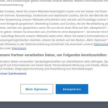
cken. Ihre Einstellungen gelten innerhalb unseres Website. Weitere Informationen fin
enschutzerklärung.
en Cookies, damit Sie unsere Webseite bestmöglich nutzen und wir besser mit Ihnen
en können. Notwendige, funktionale und statistische Cookies, die für den Betrieb d
ischen Auswertung unserer Webseite erforderlich sind, werden auf Grundlage unserer
tippen)
hrem Endgerät gespeichert. Marketing-Cookies und Cookies, die der Bereitstellung per
nen, werden nur gespeichert, wenn Sie uns durch einen Klick auf den „Akzeptieren“-
nis geben. Klicken Sie ansonsten auf „Fortfahren ohne Akzeptieren“. Sie können Ihre 
ür zukünftige Besuche unserer Webseite widerrufen. Wenn Sie weitere Informationen 
assungsmöglichkeiten möchten, klicken Sie einfach auf den Button „Mehr Optionen“
de Hinweise zu der Datenverarbeitung entnehmen Sie ansonsten unserer
Datenschut
 Sie unser
Impressum
.
hovercraft
MAR
unsere Partner verarbeiten Daten, um Folgendes bereitzustellen:
ocation-Daten verwenden. Geräteeigenschaften zur Identifikation aktiv abfragen. Sp
griff auf Informationen auf einem Gerät. Personalisierte Werbung und Inhalte, Mes
hovercraft
 Inhalten, Zielgruppenforschung und Entwicklung von Dienstleistungen.
artner (Lieferanten)
Mehr Optionen
Akzeptieren