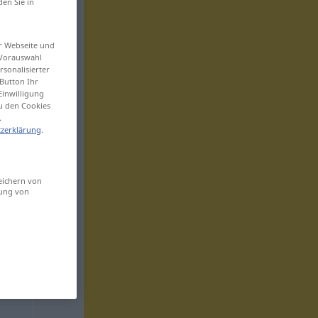
den Sie in
er Webseite und
 Vorauswahl
sonalisierter
Button Ihr
Einwilligung
zu den Cookies
.
zerklärung
.
eichern von
sung von