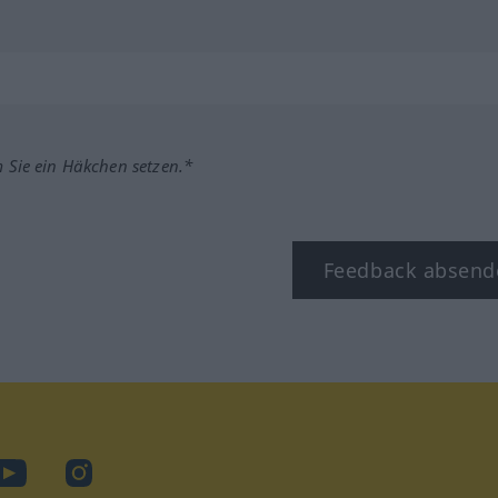
m Sie ein Häkchen setzen.*
Feedback absend
ook
YouTube
Instagram