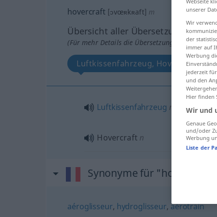
Webseite kli
unserer Dat
hovercraft
[ɔvœʀkʀaft]
m
Wir verwend
Übersicht aller Übersetzungen
kommunizier
der statist
(Für mehr Details die Übersetzung anklicken/an
immer auf I
Werbung die
Luftkissenfahrzeug, Hovercraft
Einverständ
jederzeit f
und den Anp
Weitergehen
Hier finden
Luftkissenfahrzeug
n
Wir und 
Genaue Geol
und/oder Zu
Hovercraft
n
Werbung und
Liste der P
Synonyme für "hovercraft"
aéroglisseur
,
hydroglisseur
,
aérotrain