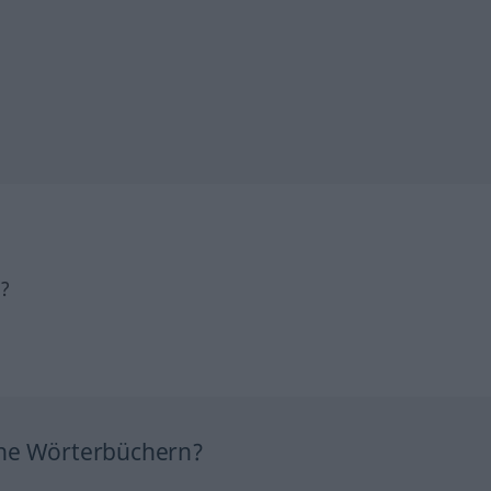
h?
ine Wörterbüchern?