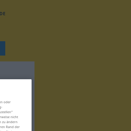
DE
en oder
g-
ustellen“
rweise nicht
en zu ändern
eren Rand der