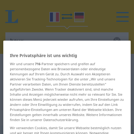
Ihre Privatsphäre ist uns wichtig
Französisch-Deutsch Wörterbuch
houx
Wir und unsere
716
-Partner speichern und greifen auf
personenbezogene Daten wie Browserdaten oder eindeutige
Französisch-Deutsch Übersetzung
Kennungen auf Ihrem Gerät zu. Durch Auswahl von Akzeptieren
aktivieren Sie Tracking-Technologien für die unter „Wir und unsere
für "houx"
Partner verarbeiten Daten, um Ihnen Dienste bereitzustellen“
aufgeführten Zwecke. Wenn Tracker deaktiviert sind, sind manche
Inhalte und Anzeigen möglicherweise nicht mehr so relevant für Sie. Sie
"houx" Deutsch Übersetzung
können dieses Menü jederzeit wieder aufrufen, um Ihre Einstellungen zu
ändern oder Ihre Einwilligung zu widerrufen, indem Sie auf den Link
Privatsphäre-Einstellungen am unteren Rand der Webseite klicken. Ihre
Einstellungen gelten innerhalb unseres Website. Weitere Informationen
„houx“
: masculin
finden Sie in unserer Datenschutzerklärung.
Wir verwenden Cookies, damit Sie unsere Webseite bestmöglich nutzen
houx
und wir besser mit Ihnen kommunizieren können. Notwendige,
[u]
m