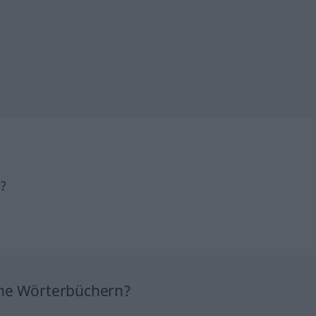
h?
ine Wörterbüchern?