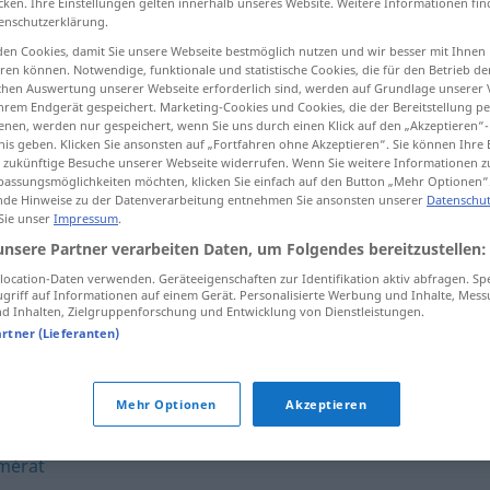
cken. Ihre Einstellungen gelten innerhalb unseres Website. Weitere Informationen fin
enschutzerklärung.
en Cookies, damit Sie unsere Webseite bestmöglich nutzen und wir besser mit Ihnen
en können. Notwendige, funktionale und statistische Cookies, die für den Betrieb d
ischen Auswertung unserer Webseite erforderlich sind, werden auf Grundlage unserer
tippen)
hrem Endgerät gespeichert. Marketing-Cookies und Cookies, die der Bereitstellung per
nen, werden nur gespeichert, wenn Sie uns durch einen Klick auf den „Akzeptieren“-
ng
nis geben. Klicken Sie ansonsten auf „Fortfahren ohne Akzeptieren“. Sie können Ihre 
ür zukünftige Besuche unserer Webseite widerrufen. Wenn Sie weitere Informationen 
assungsmöglichkeiten möchten, klicken Sie einfach auf den Button „Mehr Optionen“
de Hinweise zu der Datenverarbeitung entnehmen Sie ansonsten unserer
Datenschut
 Sie unser
Impressum
.
hourdis
CONSTR
unsere Partner verarbeiten Daten, um Folgendes bereitzustellen:
ocation-Daten verwenden. Geräteeigenschaften zur Identifikation aktiv abfragen. Sp
griff auf Informationen auf einem Gerät. Personalisierte Werbung und Inhalte, Mes
hourdis
 Inhalten, Zielgruppenforschung und Entwicklung von Dienstleistungen.
artner (Lieferanten)
Mehr Optionen
Akzeptieren
mérat