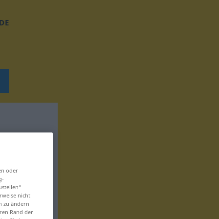
DE
en oder
g-
ustellen“
rweise nicht
en zu ändern
eren Rand der