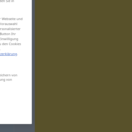
den Sie in
er Webseite und
 Vorauswahl
sonalisierter
Button Ihr
Einwilligung
zu den Cookies
.
zerklärung
.
eichern von
sung von