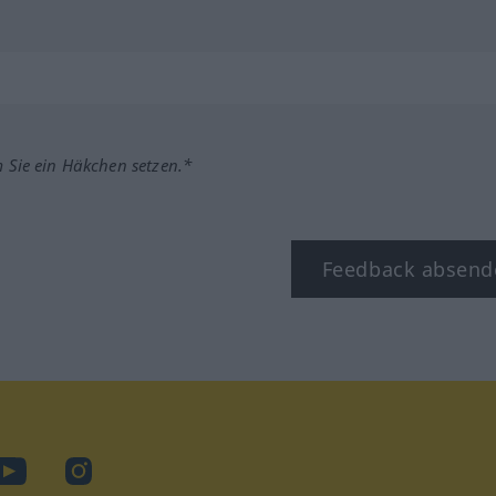
m Sie ein Häkchen setzen.*
Feedback absend
ook
YouTube
Instagram