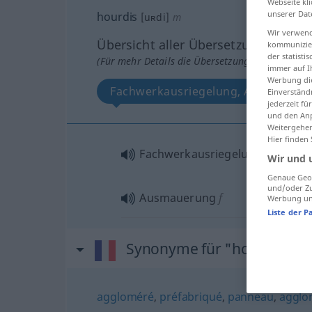
Webseite kli
unserer Dat
hourdis
[uʀdi]
m
Wir verwend
Übersicht aller Übersetzungen
kommunizier
der statist
(Für mehr Details die Übersetzung anklicken/an
immer auf I
Werbung die
Fachwerkausriegelung, Ausmaueru
Einverständ
jederzeit f
und den Anp
Weitergehen
Hier finden
Fachwerkausriegelung
f
Wir und 
Genaue Geol
und/oder Zu
Ausmauerung
f
Werbung und
Liste der P
Synonyme für "hourdis"
aggloméré
,
préfabriqué
,
panneau
,
agglo