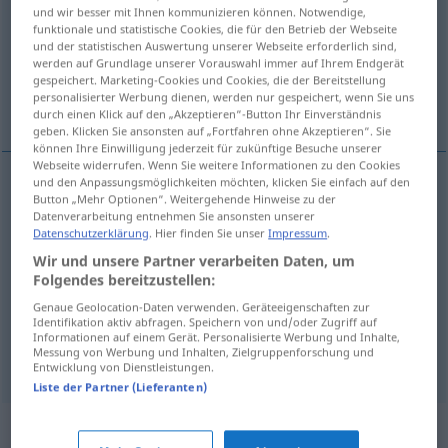
und wir besser mit Ihnen kommunizieren können. Notwendige,
funktionale und statistische Cookies, die für den Betrieb der Webseite
Übersicht aller Übersetzungen
und der statistischen Auswertung unserer Webseite erforderlich sind,
(Für mehr Details die Übersetzung anklicken/antippen)
werden auf Grundlage unserer Vorauswahl immer auf Ihrem Endgerät
gespeichert. Marketing-Cookies und Cookies, die der Bereitstellung
personalisierter Werbung dienen, werden nur gespeichert, wenn Sie uns
Quaste
Haarbüschel, Tolle
durch einen Klick auf den „Akzeptieren“-Button Ihr Einverständnis
geben. Klicken Sie ansonsten auf „Fortfahren ohne Akzeptieren“. Sie
können Ihre Einwilligung jederzeit für zukünftige Besuche unserer
Webseite widerrufen. Wenn Sie weitere Informationen zu den Cookies
und den Anpassungsmöglichkeiten möchten, klicken Sie einfach auf den
Button „Mehr Optionen“. Weitergehende Hinweise zu der
Quaste
f
houppe
(≈ touffe)
Datenverarbeitung entnehmen Sie ansonsten unserer
Datenschutzerklärung
. Hier finden Sie unser
Impressum
.
Wir und unsere Partner verarbeiten Daten, um
Haarbüschel
n
houppe
de cheveux
Folgendes bereitzustellen:
Genaue Geolocation-Daten verwenden. Geräteeigenschaften zur
Identifikation aktiv abfragen. Speichern von und/oder Zugriff auf
Tolle
f
houppe
Informationen auf einem Gerät. Personalisierte Werbung und Inhalte,
Messung von Werbung und Inhalten, Zielgruppenforschung und
Entwicklung von Dienstleistungen.
Liste der Partner (Lieferanten)
Synonyme für "houppe"