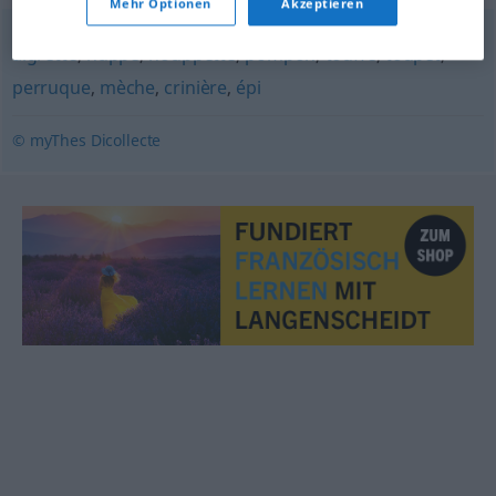
Mehr Optionen
Akzeptieren
aigrette
,
huppe
,
houppette
,
pompon
,
touffe
,
toupet
,
perruque
,
mèche
,
crinière
,
épi
© myThes Dicollecte