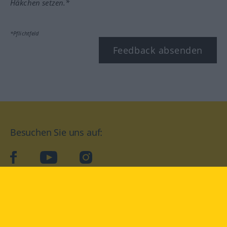
Häkchen setzen.*
*Pflichtfeld
Feedback absenden
Besuchen Sie uns auf:
facebook
YouTube
Instagram
Langenscheidt