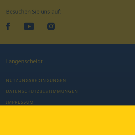
Besuchen Sie uns auf:
facebook
YouTube
Instagram
Langenscheidt
NUTZUNGSBEDINGUNGEN
DATENSCHUTZBESTIMMUNGEN
IMPRESSUM
PRIVATSPHÄRE-EINSTELLUNGEN
LATEINWÖRTERBUCH MIT CODE