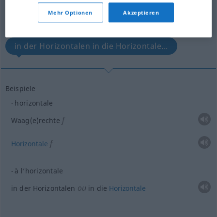
Mehr Optionen
Akzeptieren
Waagerechte...
in der Horizontalen in die Horizontale...
Beispiele
horizontale
f
Waag(e)rechte
f
Horizontale
à l’horizontale
ou
in der Horizontalen
in die
Horizontale