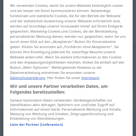
Wir verwenden Cookies, damit Sie unsere Webseite bestmöglich nutzen
Übersicht aller Übersetzungen
und wir besser mit Ihnen kommunizieren können. Notwendige,
funktionale und statistische Cookies, die für den Betrieb der Webseite
(Für mehr Details die Übersetzung anklicken/antippen)
und der statistischen Auswertung unserer Webseite erforderlich sind,
werden auf Grundlage unserer Vorauswahl immer auf Ihrem Endgerät
waagerecht, horizontal
gespeichert. Marketing-Cookies und Cookies, die der Bereitstellung
personalisierter Werbung dienen, werden nur gespeichert, wenn Sie uns
durch einen Klick auf den „Akzeptieren“-Button Ihr Einverständnis
geben. Klicken Sie ansonsten auf „Fortfahren ohne Akzeptieren“. Sie
können Ihre Einwilligung jederzeit für zukünftige Besuche unserer
Webseite widerrufen. Wenn Sie weitere Informationen zu den Cookies
waag(e)recht
horizontal
und den Anpassungsmöglichkeiten möchten, klicken Sie einfach auf den
Button „Mehr Optionen“. Weitergehende Hinweise zu der
Datenverarbeitung entnehmen Sie ansonsten unserer
horizontal
horizontal
Datenschutzerklärung
. Hier finden Sie unser
Impressum
.
Wir und unsere Partner verarbeiten Daten, um
Folgendes bereitzustellen:
„horizontal“
: féminin
Genaue Geolocation-Daten verwenden. Geräteeigenschaften zur
Identifikation aktiv abfragen. Speichern von und/oder Zugriff auf
Informationen auf einem Gerät. Personalisierte Werbung und Inhalte,
Messung von Werbung und Inhalten, Zielgruppenforschung und
horizontal
[ɔʀizõtal]
f
Entwicklung von Dienstleistungen.
Liste der Partner (Lieferanten)
Übersicht aller Übersetzungen
(Für mehr Details die Übersetzung anklicken/antippen)