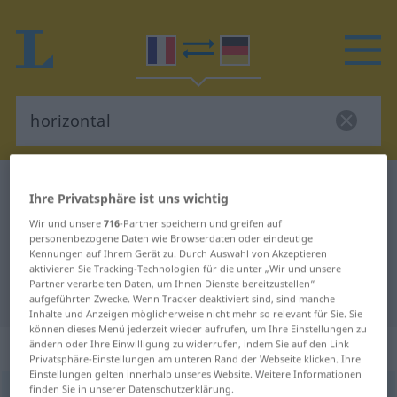
Französisch-Deutsch Wörterbuch
horizontal
Ihre Privatsphäre ist uns wichtig
Französisch-Deutsch Übersetzung
Wir und unsere
716
-Partner speichern und greifen auf
personenbezogene Daten wie Browserdaten oder eindeutige
für "horizontal"
Kennungen auf Ihrem Gerät zu. Durch Auswahl von Akzeptieren
aktivieren Sie Tracking-Technologien für die unter „Wir und unsere
Partner verarbeiten Daten, um Ihnen Dienste bereitzustellen“
"horizontal" Deutsch Übersetzung
aufgeführten Zwecke. Wenn Tracker deaktiviert sind, sind manche
Inhalte und Anzeigen möglicherweise nicht mehr so relevant für Sie. Sie
können dieses Menü jederzeit wieder aufrufen, um Ihre Einstellungen zu
„horizontal“
: adjectif (qualificatif)
ändern oder Ihre Einwilligung zu widerrufen, indem Sie auf den Link
Privatsphäre-Einstellungen am unteren Rand der Webseite klicken. Ihre
Einstellungen gelten innerhalb unseres Website. Weitere Informationen
finden Sie in unserer Datenschutzerklärung.
horizontal
[ɔʀizõtal]
adj
<
horizontale; -aux
[-o]
>