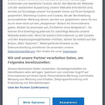
funktionale und statistische Cookies, die für den Betrieb der Webseite
und der statistischen Auswertung unserer Webseite erforderlich sind,
Übersicht aller Übersetzungen
werden auf Grundlage unserer Vorauswahl immer auf Ihrem Endgerät
(Für mehr Details die Übersetzung anklicken/antippen)
gespeichert. Marketing-Cookies und Cookies, die der Bereitstellung
personalisierter Werbung dienen, werden nur gespeichert, wenn Sie uns
durch einen Klick auf den „Akzeptieren“-Button Ihr Einverständnis
Ungarn
geben. Klicken Sie ansonsten auf „Fortfahren ohne Akzeptieren“. Sie
können Ihre Einwilligung jederzeit für zukünftige Besuche unserer
Webseite widerrufen. Wenn Sie weitere Informationen zu den Cookies
und den Anpassungsmöglichkeiten möchten, klicken Sie einfach auf den
Button „Mehr Optionen“. Weitergehende Hinweise zu der
Beispiele
Datenverarbeitung entnehmen Sie ansonsten unserer
Datenschutzerklärung
. Hier finden Sie unser
Impressum
.
la Hongrie
Wir und unsere Partner verarbeiten Daten, um
n
Ungarn
Folgendes bereitzustellen:
Genaue Geolocation-Daten verwenden. Geräteeigenschaften zur
Identifikation aktiv abfragen. Speichern von und/oder Zugriff auf
Informationen auf einem Gerät. Personalisierte Werbung und Inhalte,
Messung von Werbung und Inhalten, Zielgruppenforschung und
Entwicklung von Dienstleistungen.
Liste der Partner (Lieferanten)
Mehr Optionen
Akzeptieren