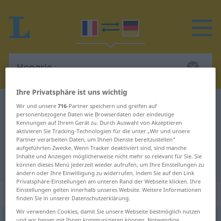
Ihre Privatsphäre ist uns wichtig
Französisch-Deutsch Wörterbuch
Hongrie
Wir und unsere
716
-Partner speichern und greifen auf
personenbezogene Daten wie Browserdaten oder eindeutige
Französisch-Deutsch Übersetzung
Kennungen auf Ihrem Gerät zu. Durch Auswahl von Akzeptieren
aktivieren Sie Tracking-Technologien für die unter „Wir und unsere
für "Hongrie"
Partner verarbeiten Daten, um Ihnen Dienste bereitzustellen“
aufgeführten Zwecke. Wenn Tracker deaktiviert sind, sind manche
Inhalte und Anzeigen möglicherweise nicht mehr so relevant für Sie. Sie
"Hongrie" Deutsch Übersetzung
können dieses Menü jederzeit wieder aufrufen, um Ihre Einstellungen zu
ändern oder Ihre Einwilligung zu widerrufen, indem Sie auf den Link
Privatsphäre-Einstellungen am unteren Rand der Webseite klicken. Ihre
Einstellungen gelten innerhalb unseres Website. Weitere Informationen
„Hongrie“
: féminin
finden Sie in unserer Datenschutzerklärung.
Wir verwenden Cookies, damit Sie unsere Webseite bestmöglich nutzen
Hongrie
[õgʀi]
f
und wir besser mit Ihnen kommunizieren können. Notwendige,