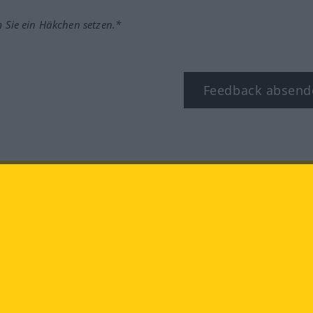
m Sie ein Häkchen setzen.*
Feedback absend
ook
YouTube
Instagram