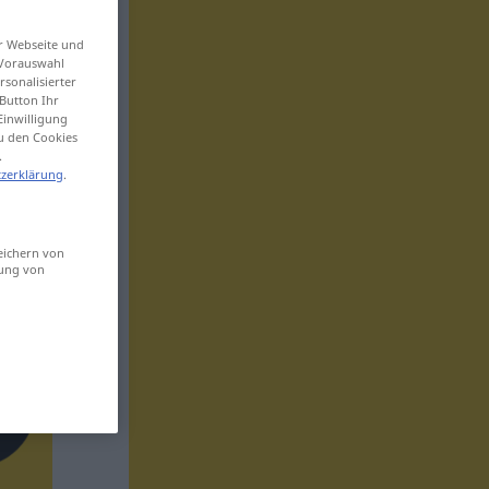
er Webseite und
 Vorauswahl
sonalisierter
Button Ihr
Einwilligung
zu den Cookies
.
zerklärung
.
eichern von
sung von