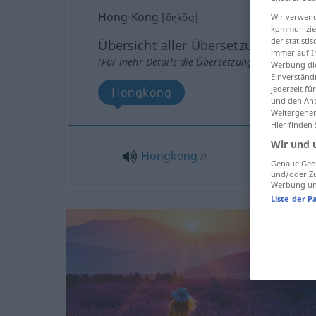
Hong-Kong
[õŋkõg]
Wir verwend
kommunizier
der statist
Übersicht aller Übersetzungen
immer auf I
(Für mehr Details die Übersetzung anklicken/an
Werbung die
Einverständ
jederzeit f
Hongkong
und den Anp
Weitergehen
Hier finden
Wir und 
Hongkong
n
Genaue Geol
und/oder Zu
Werbung und
Liste der P