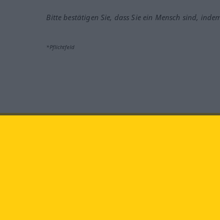
Bitte bestätigen Sie, dass Sie ein Mensch sind, inde
*Pflichtfeld
Besuchen Sie uns auf:
faceb
Langenscheidt