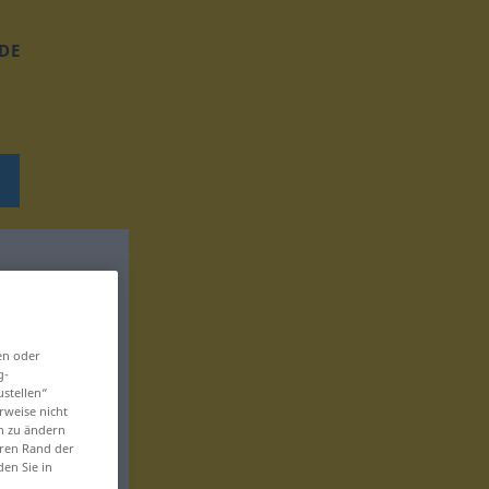
DE
en oder
g-
ustellen“
rweise nicht
en zu ändern
eren Rand der
den Sie in