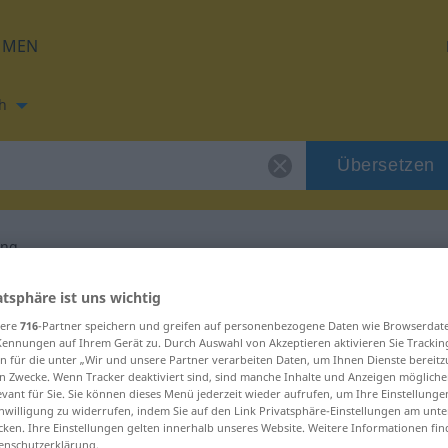
HMEN
h
Übersetzen
ong
zung für "Hong-Kong"
atsphäre ist uns wichtig
sere
716
-Partner speichern und greifen auf personenbezogene Daten wie Browserdat
Kennungen auf Ihrem Gerät zu. Durch Auswahl von Akzeptieren aktivieren Sie Trackin
zung
n für die unter „Wir und unsere Partner verarbeiten Daten, um Ihnen Dienste bereitz
n Zwecke. Wenn Tracker deaktiviert sind, sind manche Inhalte und Anzeigen mögliche
evant für Sie. Sie können dieses Menü jederzeit wieder aufrufen, um Ihre Einstellung
inwilligung zu widerrufen, indem Sie auf den Link Privatsphäre-Einstellungen am unt
cken. Ihre Einstellungen gelten innerhalb unseres Website. Weitere Informationen fin
enschutzerklärung.