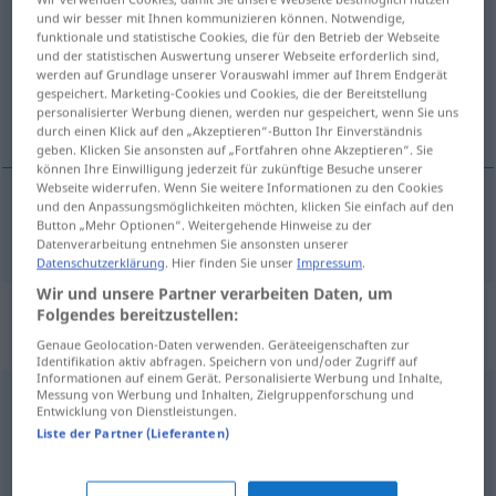
und wir besser mit Ihnen kommunizieren können. Notwendige,
funktionale und statistische Cookies, die für den Betrieb der Webseite
Übersicht aller Übersetzungen
und der statistischen Auswertung unserer Webseite erforderlich sind,
(Für mehr Details die Übersetzung anklicken/antippen)
werden auf Grundlage unserer Vorauswahl immer auf Ihrem Endgerät
gespeichert. Marketing-Cookies und Cookies, die der Bereitstellung
personalisierter Werbung dienen, werden nur gespeichert, wenn Sie uns
honduranisch
durch einen Klick auf den „Akzeptieren“-Button Ihr Einverständnis
geben. Klicken Sie ansonsten auf „Fortfahren ohne Akzeptieren“. Sie
können Ihre Einwilligung jederzeit für zukünftige Besuche unserer
Webseite widerrufen. Wenn Sie weitere Informationen zu den Cookies
und den Anpassungsmöglichkeiten möchten, klicken Sie einfach auf den
Button „Mehr Optionen“. Weitergehende Hinweise zu der
honduranisch
hondurien
Datenverarbeitung entnehmen Sie ansonsten unserer
Datenschutzerklärung
. Hier finden Sie unser
Impressum
.
Wir und unsere Partner verarbeiten Daten, um
„hondurien“
: masculin avec
Folgendes bereitzustellen:
terminaison féminine entre
Genaue Geolocation-Daten verwenden. Geräteeigenschaften zur
Identifikation aktiv abfragen. Speichern von und/oder Zugriff auf
Informationen auf einem Gerät. Personalisierte Werbung und Inhalte,
Messung von Werbung und Inhalten, Zielgruppenforschung und
hondurien
[õdyʀjɛ̃]
m(f)
<
-ienne
[-jɛn]
>
Entwicklung von Dienstleistungen.
Liste der Partner (Lieferanten)
Übersicht aller Übersetzungen
(Für mehr Details die Übersetzung anklicken/antippen)