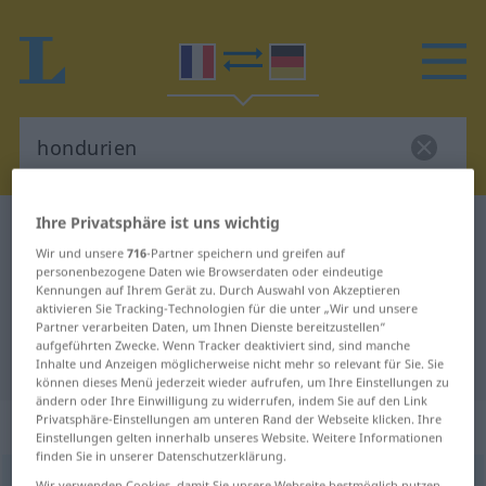
Ihre Privatsphäre ist uns wichtig
Französisch-Deutsch Wörterbuch
hondurien
Wir und unsere
716
-Partner speichern und greifen auf
Französisch-Deutsch Übersetzung
personenbezogene Daten wie Browserdaten oder eindeutige
Kennungen auf Ihrem Gerät zu. Durch Auswahl von Akzeptieren
für "hondurien"
aktivieren Sie Tracking-Technologien für die unter „Wir und unsere
Partner verarbeiten Daten, um Ihnen Dienste bereitzustellen“
aufgeführten Zwecke. Wenn Tracker deaktiviert sind, sind manche
"hondurien" Deutsch Übersetzung
Inhalte und Anzeigen möglicherweise nicht mehr so relevant für Sie. Sie
können dieses Menü jederzeit wieder aufrufen, um Ihre Einstellungen zu
ändern oder Ihre Einwilligung zu widerrufen, indem Sie auf den Link
Privatsphäre-Einstellungen am unteren Rand der Webseite klicken. Ihre
„hondurien“
: adjectif (qualificatif)
Einstellungen gelten innerhalb unseres Website. Weitere Informationen
finden Sie in unserer Datenschutzerklärung.
hondurien
[õdyʀjɛ̃]
adj
<
-ienne
[-jɛn]
>
Wir verwenden Cookies, damit Sie unsere Webseite bestmöglich nutzen