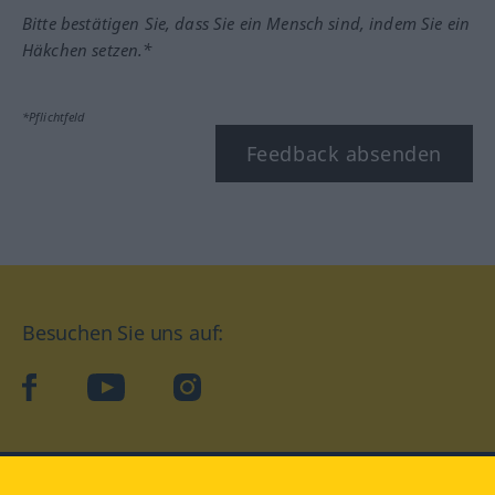
Bitte bestätigen Sie, dass Sie ein Mensch sind, indem Sie ein
Häkchen setzen.*
*Pflichtfeld
Feedback absenden
Besuchen Sie uns auf:
facebook
YouTube
Instagram