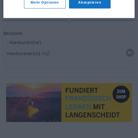
Mehr Optionen
Akzeptieren
Honduranerin
Beispiele
Hondurien(ne)
m(f)
Honduraner(in)