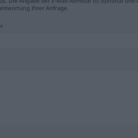
us. Die Angabe der E-Mail-Adresse ist optional und 
ntwortung Ihrer Anfrage.
?*