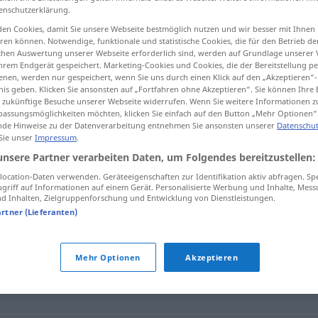
enschutzerklärung.
en Cookies, damit Sie unsere Webseite bestmöglich nutzen und wir besser mit Ihnen
en können. Notwendige, funktionale und statistische Cookies, die für den Betrieb d
ischen Auswertung unserer Webseite erforderlich sind, werden auf Grundlage unserer
tippen)
hrem Endgerät gespeichert. Marketing-Cookies und Cookies, die der Bereitstellung per
nen, werden nur gespeichert, wenn Sie uns durch einen Klick auf den „Akzeptieren“-
nis geben. Klicken Sie ansonsten auf „Fortfahren ohne Akzeptieren“. Sie können Ihre 
ür zukünftige Besuche unserer Webseite widerrufen. Wenn Sie weitere Informationen 
assungsmöglichkeiten möchten, klicken Sie einfach auf den Button „Mehr Optionen“
de Hinweise zu der Datenverarbeitung entnehmen Sie ansonsten unserer
Datenschut
 Sie unser
Impressum
.
homophonie
unsere Partner verarbeiten Daten, um Folgendes bereitzustellen:
MUS
ocation-Daten verwenden. Geräteeigenschaften zur Identifikation aktiv abfragen. Sp
griff auf Informationen auf einem Gerät. Personalisierte Werbung und Inhalte, Mes
 Inhalten, Zielgruppenforschung und Entwicklung von Dienstleistungen.
e"
artner (Lieferanten)
Mehr Optionen
Akzeptieren