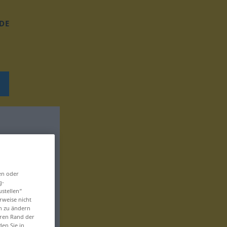
DE
en oder
g-
ustellen“
rweise nicht
en zu ändern
eren Rand der
den Sie in