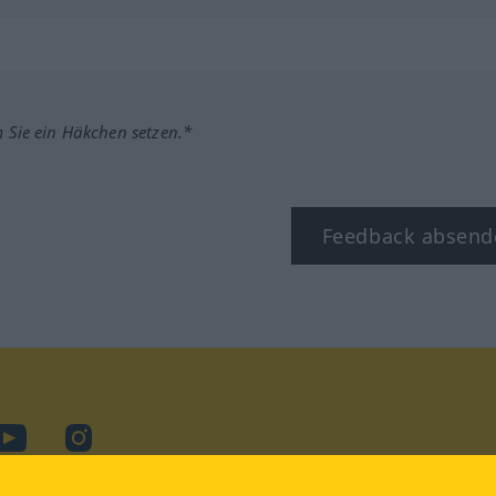
m Sie ein Häkchen setzen.*
Feedback absend
ook
YouTube
Instagram