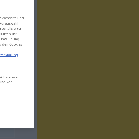
er Webseite und
 Vorauswahl
sonalisierter
Button Ihr
Einwilligung
zu den Cookies
.
zerklärung
.
eichern von
sung von