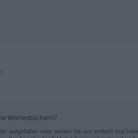
h?
ine Wörterbüchern?
hler aufgefallen oder wollen Sie uns einfach mal lob