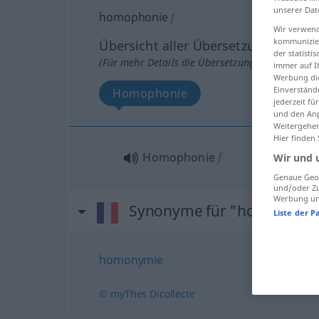
unserer Dat
homophonie
f
Wir verwend
kommunizier
Übersicht aller Übersetzungen
der statist
(Für mehr Details die Übersetzung anklicken/an
immer auf I
Werbung die
Einverständ
Homophonie
jederzeit f
und den Anp
Weitergehen
Hier finden
Homophonie
f
Wir und 
Genaue Geol
und/oder Zu
Werbung und
Synonyme für "homophoni
Liste der P
homonymie
© myThes Dicollecte