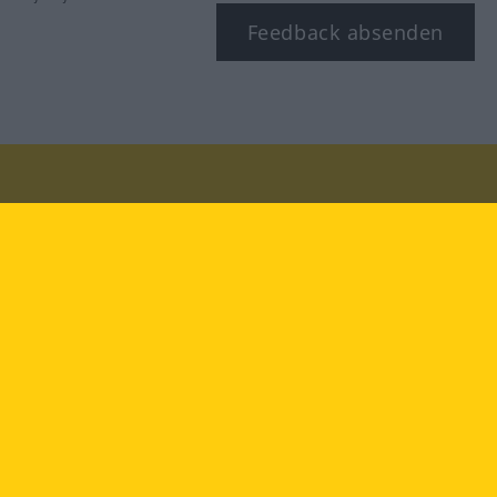
Feedback absenden
Besuchen Sie uns auf:
facebook
YouTube
Instagram
Langenscheidt
NUTZUNGSBEDINGUNGEN