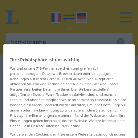
Ihre Privatsphäre ist uns wichtig
Französisch-Deutsch Wörterbuch
homographe
Wir und unsere
716
-Partner speichern und greifen auf
Französisch-Deutsch Übersetzung
personenbezogene Daten wie Browserdaten oder eindeutige
Kennungen auf Ihrem Gerät zu. Durch Auswahl von Akzeptieren
für "homographe"
aktivieren Sie Tracking-Technologien für die unter „Wir und unsere
Partner verarbeiten Daten, um Ihnen Dienste bereitzustellen“
aufgeführten Zwecke. Wenn Tracker deaktiviert sind, sind manche
Inhalte und Anzeigen möglicherweise nicht mehr so relevant für Sie. Sie
"homographe" Deutsch
können dieses Menü jederzeit wieder aufrufen, um Ihre Einstellungen zu
ändern oder Ihre Einwilligung zu widerrufen, indem Sie auf den Link
Übersetzung
Privatsphäre-Einstellungen am unteren Rand der Webseite klicken. Ihre
Einstellungen gelten innerhalb unseres Website. Weitere Informationen
finden Sie in unserer Datenschutzerklärung.
„homographe“
: masculin
Wir verwenden Cookies, damit Sie unsere Webseite bestmöglich nutzen