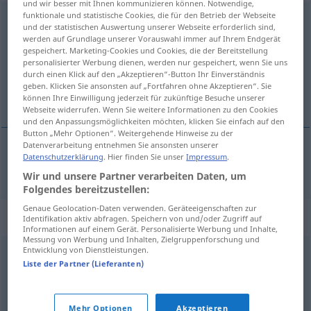
und wir besser mit Ihnen kommunizieren können. Notwendige,
funktionale und statistische Cookies, die für den Betrieb der Webseite
homographe
[ɔmɔgʀaf]
m
und der statistischen Auswertung unserer Webseite erforderlich sind,
werden auf Grundlage unserer Vorauswahl immer auf Ihrem Endgerät
Übersicht aller Übersetzungen
gespeichert. Marketing-Cookies und Cookies, die der Bereitstellung
personalisierter Werbung dienen, werden nur gespeichert, wenn Sie uns
(Für mehr Details die Übersetzung anklicken/antippen)
durch einen Klick auf den „Akzeptieren“-Button Ihr Einverständnis
geben. Klicken Sie ansonsten auf „Fortfahren ohne Akzeptieren“. Sie
Homograph
können Ihre Einwilligung jederzeit für zukünftige Besuche unserer
Webseite widerrufen. Wenn Sie weitere Informationen zu den Cookies
und den Anpassungsmöglichkeiten möchten, klicken Sie einfach auf den
Button „Mehr Optionen“. Weitergehende Hinweise zu der
Datenverarbeitung entnehmen Sie ansonsten unserer
Datenschutzerklärung
. Hier finden Sie unser
Impressum
.
Homograph
n
homographe
LING
Wir und unsere Partner verarbeiten Daten, um
Folgendes bereitzustellen:
Genaue Geolocation-Daten verwenden. Geräteeigenschaften zur
Synonyme für "homographe"
Identifikation aktiv abfragen. Speichern von und/oder Zugriff auf
Informationen auf einem Gerät. Personalisierte Werbung und Inhalte,
Messung von Werbung und Inhalten, Zielgruppenforschung und
Entwicklung von Dienstleistungen.
homonyme
,
homophone
Liste der Partner (Lieferanten)
© myThes Dicollecte
Mehr Optionen
Akzeptieren