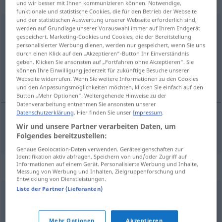
„homme-grenouille“
: masculin
und wir besser mit Ihnen kommunizieren können. Notwendige,
funktionale und statistische Cookies, die für den Betrieb der Webseite
und der statistischen Auswertung unserer Webseite erforderlich sind,
homme-grenouille
m
<
hommes-grenouilles
>
werden auf Grundlage unserer Vorauswahl immer auf Ihrem Endgerät
gespeichert. Marketing-Cookies und Cookies, die der Bereitstellung
Übersicht aller Übersetzungen
personalisierter Werbung dienen, werden nur gespeichert, wenn Sie uns
durch einen Klick auf den „Akzeptieren“-Button Ihr Einverständnis
(Für mehr Details die Übersetzung anklicken/antippen)
geben. Klicken Sie ansonsten auf „Fortfahren ohne Akzeptieren“. Sie
können Ihre Einwilligung jederzeit für zukünftige Besuche unserer
Froschmann
Webseite widerrufen. Wenn Sie weitere Informationen zu den Cookies
und den Anpassungsmöglichkeiten möchten, klicken Sie einfach auf den
Button „Mehr Optionen“. Weitergehende Hinweise zu der
Datenverarbeitung entnehmen Sie ansonsten unserer
Datenschutzerklärung
. Hier finden Sie unser
Impressum
.
Wir und unsere Partner verarbeiten Daten, um
Froschmann
m
homme-grenouille
Folgendes bereitzustellen:
Genaue Geolocation-Daten verwenden. Geräteeigenschaften zur
Identifikation aktiv abfragen. Speichern von und/oder Zugriff auf
Informationen auf einem Gerät. Personalisierte Werbung und Inhalte,
Synonyme für "homme-grenouille"
Messung von Werbung und Inhalten, Zielgruppenforschung und
Entwicklung von Dienstleistungen.
Liste der Partner (Lieferanten)
plongeur
Mehr Optionen
Akzeptieren