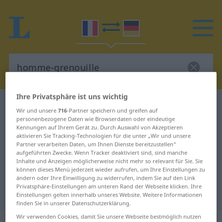
Ihre Privatsphäre ist uns wichtig
Französisch-Deutsch Wörterbuch
Wir und unsere
716
-Partner speichern und greifen auf
homme-grenouille
personenbezogene Daten wie Browserdaten oder eindeutige
Kennungen auf Ihrem Gerät zu. Durch Auswahl von Akzeptieren
Französisch-Deutsch Übersetzung
aktivieren Sie Tracking-Technologien für die unter „Wir und unsere
Partner verarbeiten Daten, um Ihnen Dienste bereitzustellen“
für "homme-grenouille"
aufgeführten Zwecke. Wenn Tracker deaktiviert sind, sind manche
Inhalte und Anzeigen möglicherweise nicht mehr so relevant für Sie. Sie
können dieses Menü jederzeit wieder aufrufen, um Ihre Einstellungen zu
"homme-grenouille" Deutsch
ändern oder Ihre Einwilligung zu widerrufen, indem Sie auf den Link
Privatsphäre-Einstellungen am unteren Rand der Webseite klicken. Ihre
Übersetzung
Einstellungen gelten innerhalb unseres Website. Weitere Informationen
finden Sie in unserer Datenschutzerklärung.
Wir verwenden Cookies, damit Sie unsere Webseite bestmöglich nutzen