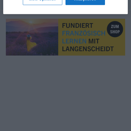
© myThes Dicollecte