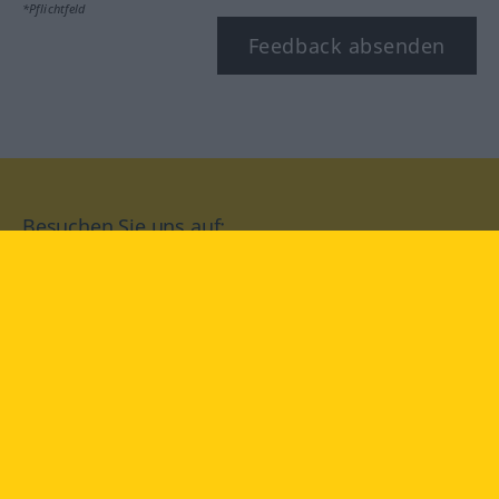
*Pflichtfeld
Feedback absenden
Besuchen Sie uns auf:
facebook
YouTube
Instagram
Langenscheidt
NUTZUNGSBEDINGUNGEN