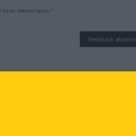
m Sie ein Häkchen setzen.*
Feedback absend
ook
YouTube
Instagram