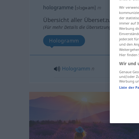
hologramme
[ɔlɔgʀam]
m
Wir verwend
kommunizier
der statist
Übersicht aller Übersetzungen
immer auf I
(Für mehr Details die Übersetzung anklicken/an
Werbung die
Einverständ
jederzeit f
Hologramm
und den Anp
Weitergehen
Hier finden
Wir und 
Hologramm
n
Genaue Geol
und/oder Zu
Werbung und
Liste der P