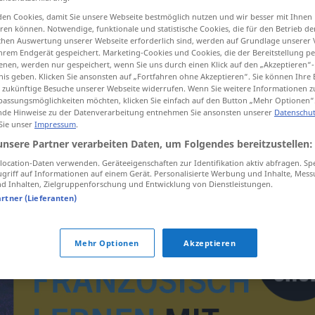
en Cookies, damit Sie unsere Webseite bestmöglich nutzen und wir besser mit Ihnen
en können. Notwendige, funktionale und statistische Cookies, die für den Betrieb d
ischen Auswertung unserer Webseite erforderlich sind, werden auf Grundlage unserer
hrem Endgerät gespeichert. Marketing-Cookies und Cookies, die der Bereitstellung per
tippen)
nen, werden nur gespeichert, wenn Sie uns durch einen Klick auf den „Akzeptieren“-
nis geben. Klicken Sie ansonsten auf „Fortfahren ohne Akzeptieren“. Sie können Ihre 
ür zukünftige Besuche unserer Webseite widerrufen. Wenn Sie weitere Informationen 
assungsmöglichkeiten möchten, klicken Sie einfach auf den Button „Mehr Optionen“
de Hinweise zu der Datenverarbeitung entnehmen Sie ansonsten unserer
Datenschut
 Sie unser
Impressum
.
unsere Partner verarbeiten Daten, um Folgendes bereitzustellen:
hologramme
ocation-Daten verwenden. Geräteeigenschaften zur Identifikation aktiv abfragen. Sp
griff auf Informationen auf einem Gerät. Personalisierte Werbung und Inhalte, Mes
 Inhalten, Zielgruppenforschung und Entwicklung von Dienstleistungen.
artner (Lieferanten)
Mehr Optionen
Akzeptieren