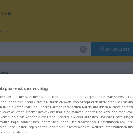
HMEN
h
Übersetzen
amme
zung für "hologramme"
atsphäre ist uns wichtig
sere
716
-Partner speichern und greifen auf personenbezogene Daten wie Browserdat
Kennungen auf Ihrem Gerät zu. Durch Auswahl von Akzeptieren aktivieren Sie Trackin
tzung
n für die unter „Wir und unsere Partner verarbeiten Daten, um Ihnen Dienste bereitz
n Zwecke. Wenn Tracker deaktiviert sind, sind manche Inhalte und Anzeigen mögliche
evant für Sie. Sie können dieses Menü jederzeit wieder aufrufen, um Ihre Einstellung
inwilligung zu widerrufen, indem Sie auf den Link Privatsphäre-Einstellungen am unt
cken. Ihre Einstellungen gelten innerhalb unseres Website. Weitere Informationen fin
enschutzerklärung.