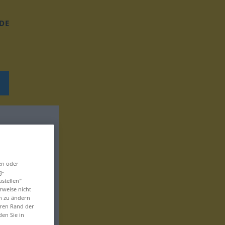
DE
en oder
g-
ustellen“
rweise nicht
en zu ändern
eren Rand der
den Sie in