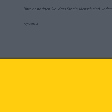
Bitte bestätigen Sie, dass Sie ein Mensch sind, inde
*Pflichtfeld
Besuchen Sie uns auf:
faceb
Langenscheidt