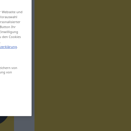
er Webseite und
 Vorauswahl
sonalisierter
Button Ihr
Einwilligung
zu den Cookies
.
zerklärung
.
eichern von
sung von